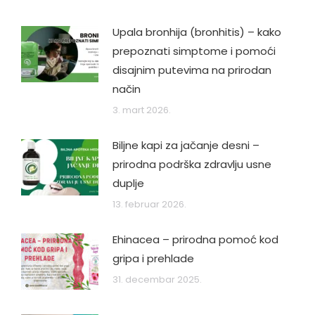
Upala bronhija (bronhitis) – kako
prepoznati simptome i pomoći
disajnim putevima na prirodan
način
3. mart 2026.
Biljne kapi za jačanje desni –
prirodna podrška zdravlju usne
duplje
13. februar 2026.
Ehinacea – prirodna pomoć kod
gripa i prehlade
31. decembar 2025.