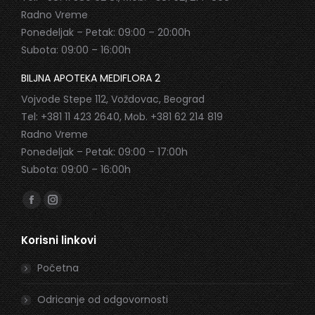
Radno Vreme
Ponedeljak – Petak: 09:00 – 20:00h
Subota: 09:00 – 16:00h
BILJNA APOTEKA MEDIFLORA 2
Vojvode Stepe 112, Voždovac, Beograd
Tel: +381 11 423 2640, Mob. +381 62 214 819
Radno Vreme
Ponedeljak – Petak: 09:00 – 17:00h
Subota: 09:00 – 16:00h
Find us on:
Facebook
Instagram
page
page
Korisni linkovi
opens
opens
in
in
Početna
new
new
window
window
Odricanje od odgovornosti