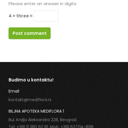
Please enter an answer in digits:
4 × three =
Post comment
Budimo u kontaktu!
Email
kontakt@mediflora.rs
BILJNA APOTEKA MEDIFLORA 1
Bul. Kralja Aleksandra 228, Beograd
Tel: +381 11 380 62 81, Mob. +381 62/214-898