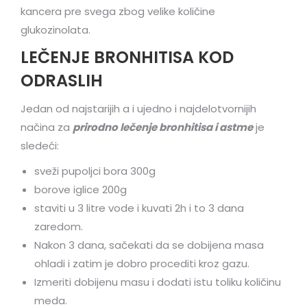
kancera pre svega zbog velike količine
glukozinolata.
LEČENJE BRONHITISA KOD
ODRASLIH
Jedan od najstarijih a i ujedno i najdelotvornijih
načina za
prirodno lečenje bronhitisa i astme
je
sledeći:
sveži pupoljci bora 300g
borove iglice 200g
staviti u 3 litre vode i kuvati 2h i to 3 dana
zaredom.
Nakon 3 dana, sačekati da se dobijena masa
ohladi i zatim je dobro procediti kroz gazu.
Izmeriti dobijenu masu i dodati istu toliku količinu
meda.