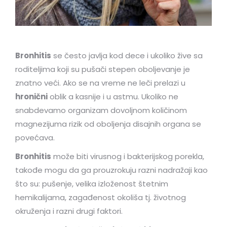
Bronhitis
se često javlja kod dece i ukoliko žive sa
roditeljima koji su pušači stepen oboljevanje je
znatno veći. Ako se na vreme ne leči prelazi u
hronični
oblik a kasnije i u astmu. Ukoliko ne
snabdevamo organizam dovoljnom količinom
magnezijuma rizik od oboljenja disajnih organa se
povećava.
Bronhitis
može biti virusnog i bakterijskog porekla,
takođe mogu da ga prouzrokuju razni nadražaji kao
što su: pušenje, velika izloženost štetnim
hemikalijama, zagađenost okoliša tj. životnog
okruženja i razni drugi faktori.