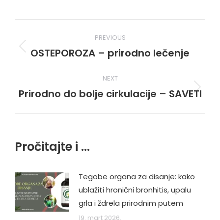
Post
PREVIOUS
navigation
OSTEPOROZA – prirodno lečenje
Previous
post:
NEXT
Prirodno do bolje cirkulacije – SAVETI
Next
post:
Pročitajte i ...
Tegobe organa za disanje: kako
ublažiti hronični bronhitis, upalu
grla i ždrela prirodnim putem
19. mart 2026.