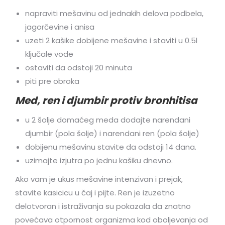
napraviti mešavinu od jednakih delova podbela,
jagorčevine i anisa
uzeti 2 kašike dobijene mešavine i staviti u 0.5l
ključale vode
ostaviti da odstoji 20 minuta
piti pre obroka
Med, ren i djumbir protiv bronhitisa
u 2 šolje domaćeg meda dodajte narendani
djumbir (pola šolje) i narendani ren (pola šolje)
dobijenu mešavinu stavite da odstoji 14 dana.
uzimajte izjutra po jednu kašiku dnevno.
Ako vam je ukus mešavine intenzivan i prejak,
stavite kasicicu u čaj i pijte. Ren je izuzetno
delotvoran i istraživanja su pokazala da znatno
povećava otpornost organizma kod oboljevanja od