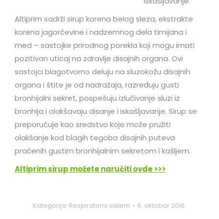
iskašljavanje
Altiprim sadrži sirup korena belog sleza, ekstrakte
korena jagorčevine i nadzemnog dela timijana i
med – sastojke prirodnog porekla koji mogu imati
pozitivan uticaj na zdravlje disajnih organa. Ovi
sastojci blagotvorno deluju na sluzokožu disajnih
organa i štite je od nadražaja, razređuju gusti
bronhijalni sekret, pospešuju izlučivanje sluzi iz
bronhija i olakšavaju disanje i iskašljavanje. Sirup se
preporučuje kao sredstvo koje može pružiti
olakšanje kod blagih tegoba disajnih puteva
praćenih gustim bronhijalnim sekretom i kašljem.
Altiprim sirup možete naručiti ovde >>>
Kategorija:
Respiratorni sistem
6. oktobar 2016.