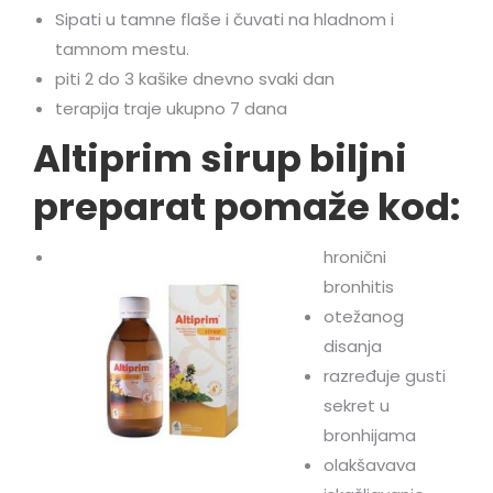
Sipati u tamne flaše i čuvati na hladnom i
tamnom mestu.
piti 2 do 3 kašike dnevno svaki dan
terapija traje ukupno 7 dana
Altiprim sirup biljni
preparat pomaže kod:
hronični
bronhitis
otežanog
disanja
razređuje gusti
sekret u
bronhijama
olakšavava