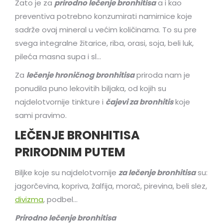
Zato je za
prirodno lečenje bronhitisa
a i kao
preventiva potrebno konzumirati namirnice koje
sadrže ovaj mineral u većim količinama. To su pre
svega integralne žitarice, riba, orasi, soja, beli luk,
pileća masna supa i sl…
Za
lečenje hroničnog bronhitisa
priroda nam je
ponudila puno lekovitih biljaka, od kojih su
najdelotvornije tinkture i
č
ajevi za bronhitis
koje
sami pravimo.
LEČENJE BRONHITISA
PRIRODNIM PUTEM
Biljke koje su najdelotvornije
za lečenje bronhitisa
su:
jagorčevina, kopriva, žalfija, morač, pirevina, beli slez,
divizma
, podbel…
Prirodno lečenje bronhitisa