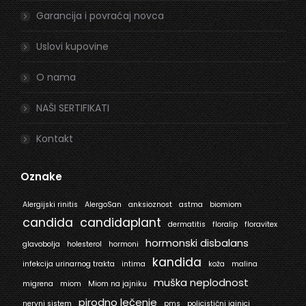
Garancija i povraćaj novca
Uslovi kupovine
O nama
NAŠI SERTIFIKATI
Kontakt
Oznake
Alergijski rinitis
AlergoSan
anksioznost
astma
biomiom
candida
candidaplant
dermatitis
floralip
floravitex
hormonski disbalans
glavobolja
holesterol
hormoni
kandida
infekcija urinarnog trakta
intima
koža
malina
muška neplodnost
migrena
miom
Miom na jajniku
pirodno lečenje
nervni sistem
pms
policistični jajnici