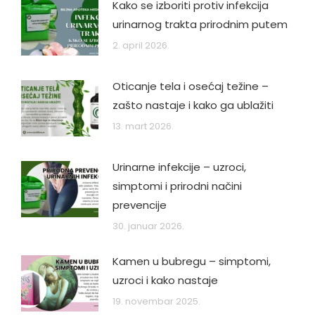
Kako se izboriti protiv infekcija
urinarnog trakta prirodnim putem
2. april 2026.
Oticanje tela i osećaj težine –
zašto nastaje i kako ga ublažiti
13. mart 2026.
Urinarne infekcije – uzroci,
simptomi i prirodni načini
prevencije
30. januar 2026.
Kamen u bubregu – simptomi,
uzroci i kako nastaje
19. novembar 2025.