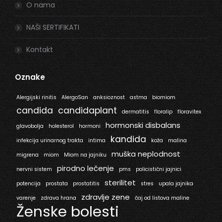
O nama
NAŠI SERTIFIKATI
Kontakt
Oznake
Alergijski rinitis
AlergoSan
anksioznost
astma
biomiom
candida
candidaplant
dermatitis
floralip
floravitex
hormonski disbalans
glavobolja
holesterol
hormoni
kandida
infekcija urinarnog trakta
intima
koža
malina
muška neplodnost
migrena
miom
Miom na jajniku
pirodno lečenje
nervni sistem
pms
policistični jajnici
sterilitet
potencija
prostata
prostatitis
stres
upala jajnika
zdravlje zene
varenje
zdrava hrana
čaj od listova maline
Ženske bolesti