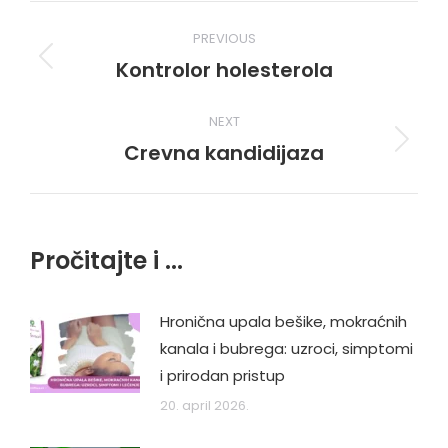
Post
PREVIOUS
navigation
Kontrolor holesterola
Previous
post:
NEXT
Crevna kandidijaza
Next
post:
Pročitajte i ...
Hronična upala bešike, mokraćnih
kanala i bubrega: uzroci, simptomi
i prirodan pristup
20. april 2026.