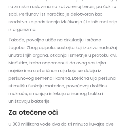
i u zimskim uslovima na zatvorenoj terasi, pa čak i u
sobi. Peršunov list naročito je delotvoran kao
sredstvo za podsticanje izlučivanja štetnih materija
iz organizma.
Takođe, povoljno utiče na cirkulaciju i srčane
tegobe. Zbog apipola, sastojka koji izaziva nadražaj
unutrašnjih organa, otklanja i smetnje u protoku krvi.
Međutim, treba napomenuti da ovog sastojka
najviše ima u eteričnom ulju koje se dobija iz
peršunovog semena i korena. Eterična ulja peršuna
stimulišu funkciju materice, povećavaju količinu
mokraće, smanjuju infekciju urinarnog trakta i
uništavaju bakterije.
Za otečene oči
U 300 mililitara vode dva do tri minuta kuvajte dve