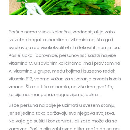
Peršun nema visoku kaloričnu vrednost, ali je zato
izuzetno bogat mineralima i vitaminima, što ga i
svrstava u red visokokvalitetnih i lekovitih namirnica.
Posle šipka i borovnice, peršunov list sadrži najviše
vitamina C. U zavidnim količinama ima i provitamina
A, vitamina B grupe, među kojima i izuzetno redak
vitamin B12, veoma važan za stvaranje crvenih krvnih
zrnaca. Što se tiče minerala, najviše ima gvožđa,
kalcijuma, mangana, magnezijuma, bakra…
Lišće peršuna najbolje je uzimati u svežem stanju,
jer se jedino tako održavaju sva njegova svojstva.
Ne valja ga sušiti i konzervirati, ali zato može da se
zamrzne. Pošto nije zahtevna biljka, može da se gaji