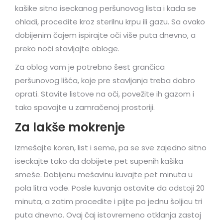
kašike sitno iseckanog peršunovog lista i kada se
ohladi, procedite kroz sterilnu krpu ili gazu. Sa ovako
dobijenim čajem ispirajte oči više puta dnevno, a
preko noći stavljajte obloge.
Za oblog vam je potrebno šest grančica
peršunovog lišća, koje pre stavljanja treba dobro
oprati. Stavite listove na oči, povežite ih gazom i
tako spavajte u zamračenoj prostoriji.
Za lakše mokrenje
Izmešajte koren, list i seme, pa se sve zajedno sitno
iseckajte tako da dobijete pet supenih kašika
smeše. Dobijenu mešavinu kuvajte pet minuta u
pola litra vode. Posle kuvanja ostavite da odstoji 20
minuta, a zatim procedite i pijte po jednu šoljicu tri
puta dnevno. Ovaj čaj istovremeno otklanja zastoj