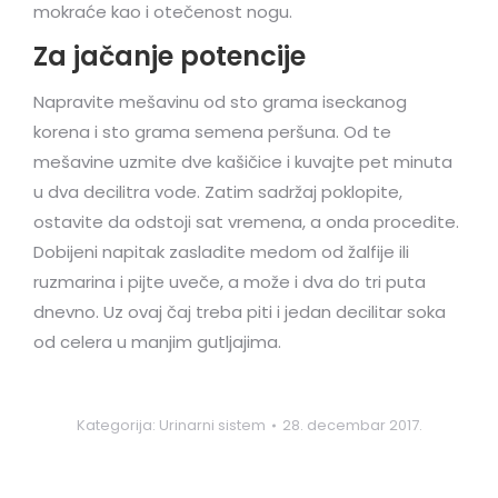
mokraće kao i otečenost nogu.
Za jačanje potencije
Napravite mešavinu od sto grama iseckanog
korena i sto grama semena peršuna. Od te
mešavine uzmite dve kašičice i kuvajte pet minuta
u dva decilitra vode. Zatim sadržaj poklopite,
ostavite da odstoji sat vremena, a onda procedite.
Dobijeni napitak zasladite medom od žalfije ili
ruzmarina i pijte uveče, a može i dva do tri puta
dnevno. Uz ovaj čaj treba piti i jedan decilitar soka
od celera u manjim gutljajima.
Kategorija:
Urinarni sistem
28. decembar 2017.