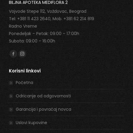
BILJNA APOTEKA MEDIFLORA 2
Vojvode Stepe 112, Voždovac, Beograd
Tel: +381 11 423 2640, Mob. +381 62 214 819
Radno Vreme
Ponedeljak – Petak: 09:00 – 17:00h
Subota: 09:00 – 16:00h
Find us on:
Facebook
Instagram
page
page
Korisni linkovi
opens
opens
in
in
Početna
new
new
window
window
Odricanje od odgovornosti
Garancija i povraćaj novca
Uslovi kupovine