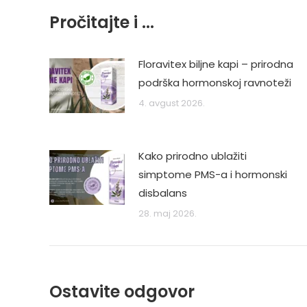
Pročitajte i ...
Floravitex biljne kapi – prirodna
podrška hormonskoj ravnoteži
4. avgust 2026.
Kako prirodno ublažiti
simptome PMS-a i hormonski
disbalans
28. maj 2026.
Ostavite odgovor