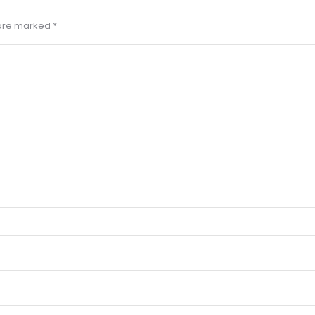
s are marked
*