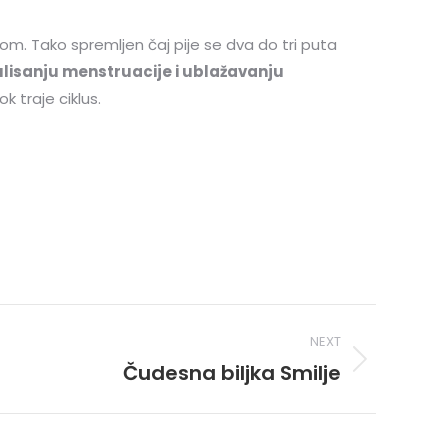
dom. Tako spremljen čaj pije se dva do tri puta
lisanju menstruacije i ublažavanju
 traje ciklus.
NEXT
Čudesna biljka Smilje