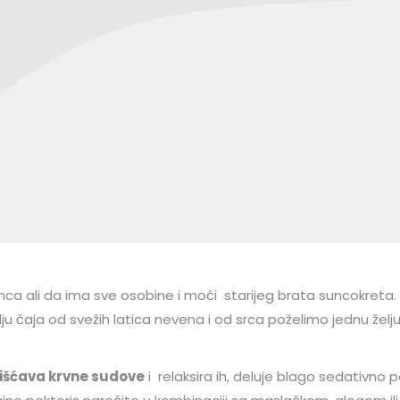
a ali da ima sve osobine i moći starijeg brata suncokreta. Z
 čaja od svežih latica nevena i od srca poželimo jednu želju, 
išćava krvne sudove
i relaksira ih, deluje blago sedativno