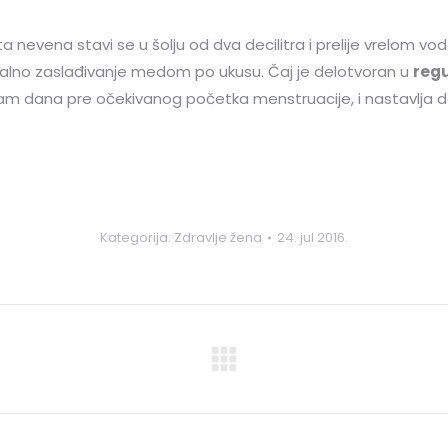
 nevena stavi se u šolju od dva decilitra i prelije vrelom vo
alno zaslađivanje medom po ukusu. Čaj je delotvoran u
regu
dam dana pre očekivanog početka menstruacije, i nastavlja dok
Kategorija:
Zdravlje žena
24. jul 2016.
Next
post: