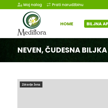
Moj nalog
Prati narudžbinu
HOME
BILJNA A
NEVEN, ČUDESNA BILJKA 
Zdravlje žena