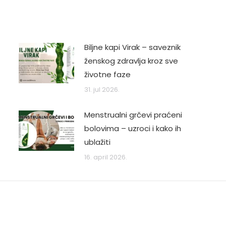
Biljne kapi Virak – saveznik
ženskog zdravlja kroz sve
životne faze
31. jul 2026.
Menstrualni grčevi praćeni
bolovima – uzroci i kako ih
ublažiti
16. april 2026.