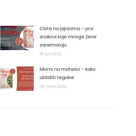
Ciste na jajnicima – prvi
znakovi koje mnoge žene
zanemaruju
19. jun 2026.
Miomi na materici – kako
ublažiti tegobe
25. mart 2026.