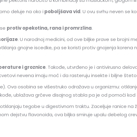
ine pektoris naročito u kombinaciji sa maslačkom, glogom ili
orno deluje na oko i
poboljšava vid
. U ovu svrhu neven se kor
 se
protiv opekotina, rana i promrzlina
.
orijaze
. U narodnoj medicini, od ove biljke prave se brojni m
a, otklanja gnojne iscedke, pa se koristi protiv gnojenja kore
erature i groznice
. Takođe, utvrđeno je i antivirusno delova
vetovi nevena imaju moć i da rasteruju insekte i biljne šte
e). Ova osobina se višestruko odražava u organizmu: otklanj
akođe, ublažava grčeve disajnog stabla pa je od pomoći kod
 otklanjaju tegobe u digestivnom traktu. Zaceljuje ranice n
ornom dejstvu flavonoida, ova biljka smiruje upalu debelog cre