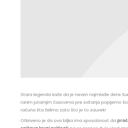
Stara legenda kaže da je neven najmlađe dete Sunc
ranim jutarnjim časovima pre svitanja popijemo šolju
računa šta želimo zato što je to zauvek!
Otkriveno je da ova biljka ima sposobnost da
proč