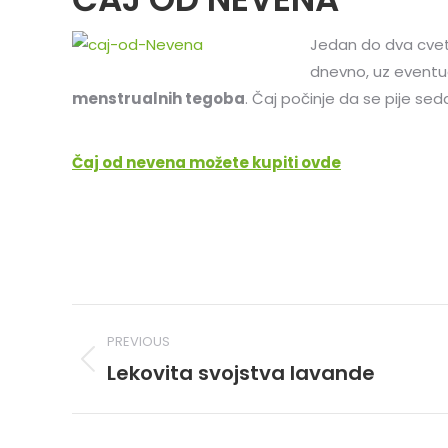
Jedan do dva cveta
dnevno, uz eventu
menstrualnih tegoba
. Čaj počinje da se pije se
Čaj od nevena možete kupiti ovde
Post
PREVIOUS
navigation
Lekovita svojstva lavande
Previous
post: