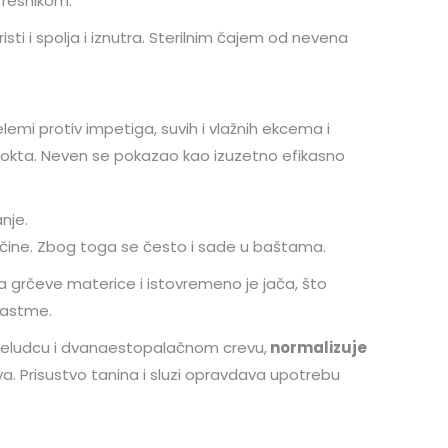
 resnikom.
isti i spolja i iznutra. Sterilnim čajem od nevena
elemi protiv impetiga, suvih i vlažnih ekcema i
na nokta. Neven se pokazao kao izuzetno efikasno
nje.
točine. Zbog toga se često i sade u baštama.
a grčeve materice i istovremeno je jača, što
 astme.
a želudcu i dvanaestopalačnom crevu,
normalizuje
va. Prisustvo tanina i sluzi opravdava upotrebu