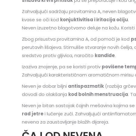
snižava krvni pritisak
pa se preporučuje i kod ang
Zahvaljujući sadržaju provitamina A, neven blagotv
kvase se oči kod
konjuktivitisa i iritacija očiju
.
Neven izuzetno blagotvorno deluje na kožu. Koristi
Zbog prisustva provitamina A, od pomoći je kod
ps
perutavih lišajeva. Stimuliše stvaranje novih ćelij
sredstvo protiv gljivica, naročito
kandide
.
Izaziva znojenje, pa se koristi protiv
povišene temp
Zahvaljujući karakterističnom aromatičnom mirisu c
Neven je dobar biljni
antispazmatik
(razbija grčev
dovodi do olakšanja
kod bolnih menstruacija
. T
Neven je bitan sastojak čajnih mešavina kojima se
rad jetre
i lučenje zuči. Zahvaljujući antiinflamat
nevena za zaustavljanje blažih dijareja.
ČAJ OD NEVENA