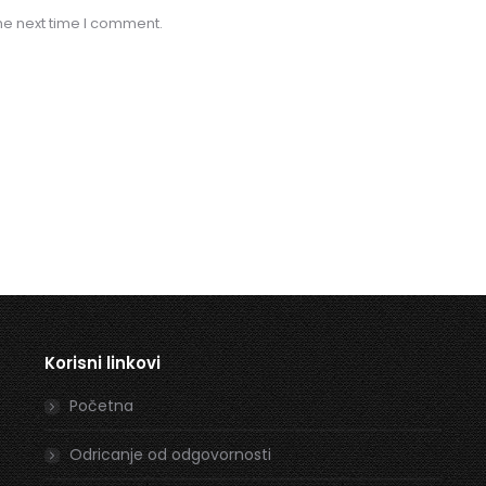
he next time I comment.
Korisni linkovi
Početna
Odricanje od odgovornosti