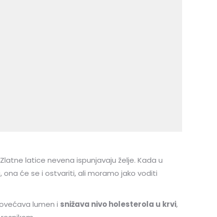
latne latice nevena ispunjavaju želje. Kada u
ona će se i ostvariti, ali moramo jako voditi
 povećava lumen i
snižava nivo holesterola u krvi
,