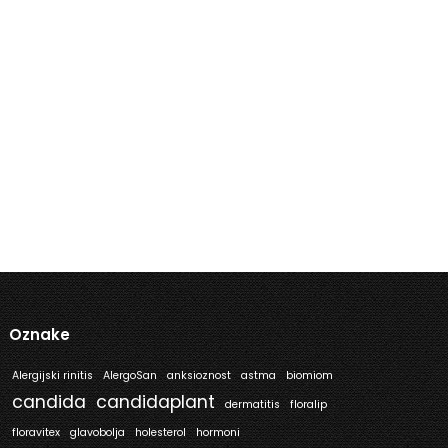
Oznake
Alergijski rinitis
AlergoSan
anksioznost
astma
biomiom
candida
candidaplant
dermatitis
floralip
floravitex
glavobolja
holesterol
hormoni