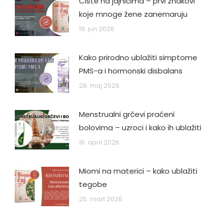
Ciste na jajnicima – prvi znakovi
koje mnoge žene zanemaruju
19. jun 2026.
Kako prirodno ublažiti simptome
PMS-a i hormonski disbalans
28. maj 2026.
Menstrualni grčevi praćeni
bolovima – uzroci i kako ih ublažiti
16. april 2026.
Miomi na materici – kako ublažiti
tegobe
25. mart 2026.