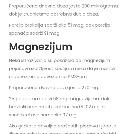
Preporučena dnevna doza jeste 200 mikrograma,
dok je trudnicama potrebna dupla doza.
Porcija brokolija sadrži oko 51 mcg, dok porcija
spanaća sadrži 91 mcg
Magnezijum
Neka istrazivanja su pokazala da magnezijum
pojačava izdržljivost kostiju, a neka da je manjak
magnezijuma povezan sa PMS-om
Preporučena dvevna doze jeste 270 mg.
25g badema sadrži 68 mg magnezijuma, dok
brazilski orah na istu količinu sadži 102 mg, a
suncokretove semenke 97 mg.
Ako grickate dovoljno orašastih plodova i jedete
žitarice celovitog zrna suplementi vam neće biti