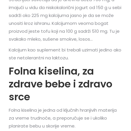
imajući u vidu da niskokalorični jogurt od 150 g u sebi
sadrži oko 225 mg kalcijuma jasno je da se može
unositi kroz ishranu. Kalcijumom veoma bogat
proizvod jeste tofu koji na 100 g sadrži 510 mg. Tu je
svakako mleko, sušene smokve, losos…
Kalcijum kao suplement bi trebali uzimati jedino ako
ste netolerantni na laktozu.
Folna kiselina, za
zdrave bebe i zdravo
srce
Folna kiselina je jedna od ključnih hranjivih materija
za vreme trudnoće, a preporučuje se i ukoliko
planirate bebu u skorije vreme.