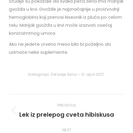
Studije su pokazale da svaka peta žena ima manjak
gvožđa u krvi. Gvožđe je najznačajnije u proizvodnji
hemoglobina koji prenosi kiseonik iz pluća po celom
telu. Manjak gvožđa u krvi može izazvati osećaj
konstatntnog umora
Ako ne jedete crveno meso bilo bi poželjno da
uzimate neke suplemente.
Kategorija:
Zdravlje žena
12. april 2017.
Post
PREVIOUS
navigation
Lek iz prelepog cveta hibiskusa
Previous
post:
NEXT