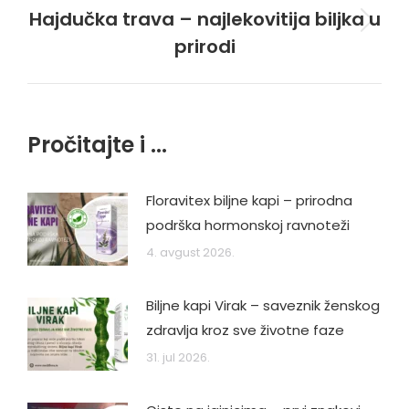
Hajdučka trava – najlekovitija biljka u
Next
prirodi
post:
Pročitajte i ...
Floravitex biljne kapi – prirodna
podrška hormonskoj ravnoteži
4. avgust 2026.
Biljne kapi Virak – saveznik ženskog
zdravlja kroz sve životne faze
31. jul 2026.