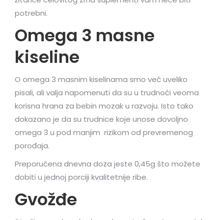
potrebni.
Omega 3 masne
kiseline
O omega 3 masnim kiselinama smo već uveliko
pisali, ali valja napomenuti da su u trudnoći veoma
korisna hrana za bebin mozak u razvoju. Isto tako
dokazano je da su trudnice koje unose dovoljno
omega 3 u pod manjim rizikom od prevremenog
porođaja.
Preporučena dnevna doza jeste 0,45g što možete
dobiti u jednoj porciji kvalitetnije ribe.
Gvožđe