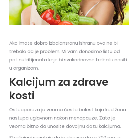
Ako imate dobro izbalansranu ishranu ovo ne bi
trebalo da je problem. Mi vam donosimo listu od
pet nutritijenata koje bi svakodnevno trebali unositi
u organizam.
Kalcijum za zdrave
kosti
Osteoporoza je veoma česta bolest koja kod žena
nastupa uglavnom nakon menopauze. Zato je
veoma bitno da unosite dovoljnu dozu kalcijuma.
Stručnjaci savetuju da je dnevna doza 700 mg, a