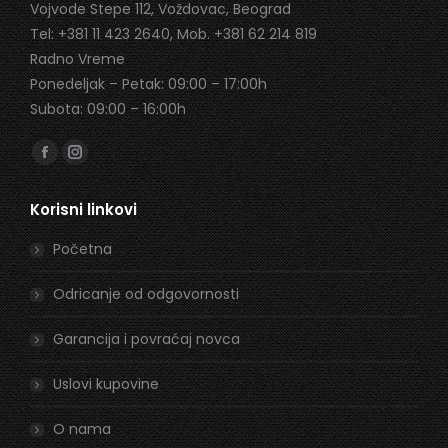
Vojvode Stepe 112, Voždovac, Beograd
Tel: +381 11 423 2640, Mob. +381 62 214 819
Radno Vreme
Ponedeljak – Petak: 09:00 – 17:00h
Subota: 09:00 – 16:00h
Find us on:
Facebook
Instagram
page
page
Korisni linkovi
opens
opens
in
in
Početna
new
new
window
window
Odricanje od odgovornosti
Garancija i povraćaj novca
Uslovi kupovine
O nama