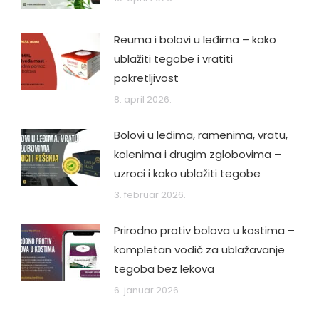
Reuma i bolovi u leđima – kako
ublažiti tegobe i vratiti
pokretljivost
8. april 2026.
Bolovi u leđima, ramenima, vratu,
kolenima i drugim zglobovima –
uzroci i kako ublažiti tegobe
3. februar 2026.
Prirodno protiv bolova u kostima –
kompletan vodič za ublažavanje
tegoba bez lekova
6. januar 2026.