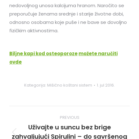
nedovoljnog unosa kalcijuma hranom. Naročito se
preporučuje ženama srednje i starije životne dobi,
odnosno osobama koje puše i ne bave se dovoljno
fizičkim aktivnostima.
Biljne kapi kod osteoporoze
možete naručiti
ovde
Kategorija:
Mišićno koštani sistem
1. jul 2016.
Post
PREVIOUS
navigation
Uživajte u suncu bez brige
zahvaljujući Spirulini – do savršenog
Previous