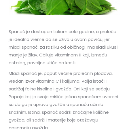
Spanać je dostupan tokom cele godine, a proleće
je idealno vreme da se uživa u ovom povrću, jer
mladi spanać, za razliku od običnog, ima slađi ukus i
manje je žilav. Obiluje vitaminom K koji, između
ostalog, povoljno utiče na kosti.
Mladi spanać je, poput većine prolećnih plodova,
vredan izvor vitamina C i kalijuma. Valja istaći i
sadržaj folne kiseline i gvožđa. Oni koji se sećaju
Popaja koji je svoje mišiće jačao spanaćem uvereni
su da ga je upravo gvožđe u spanaću učinilo
snažnim. Istina, spanać sadrži značajne količine
gvožđa, ali sadrži i materije koje otežavaju
apsorpciju gvožđa.