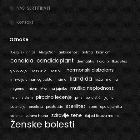
NAŠI SERTIFIKATI
Kontakt
Oznake
Alergijski rinitis
AlergoSan
anksioznost
astma
biomiom
candida
candidaplant
dermatitis
floralip
floravitex
hormonski disbalans
glavobolja
holesterol
hormoni
kandida
infekcija urinarnog trakta
intima
koža
malina
muška neplodnost
migrena
miom
Miom na jajniku
pirodno lečenje
nervni sistem
pms
policistični jajnici
sterilitet
potencija
prostata
prostatitis
stres
upala jajnika
zdravlje zene
varenje
zdrava hrana
čaj od listova maline
Ženske bolesti