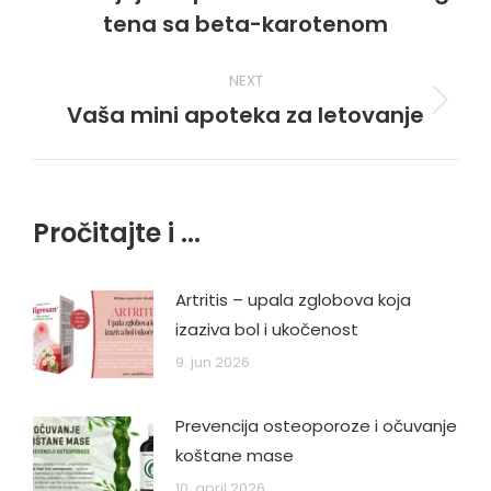
post:
tena sa beta-karotenom
NEXT
Vaša mini apoteka za letovanje
Next
post:
Pročitajte i ...
Artritis – upala zglobova koja
izaziva bol i ukočenost
9. jun 2026.
Prevencija osteoporoze i očuvanje
koštane mase
10. april 2026.