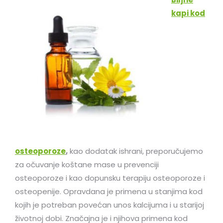
kapi kod
osteoporoze
,
kao dodatak ishrani, preporučujemo
za očuvanje koštane mase u prevenciji
osteoporoze i kao dopunsku terapiju osteoporoze i
osteopenije. Opravdana je primena u stanjima kod
kojih je potreban povećan unos kalcijuma i u starijoj
životnoj dobi. Značajna je i njihova primena kod