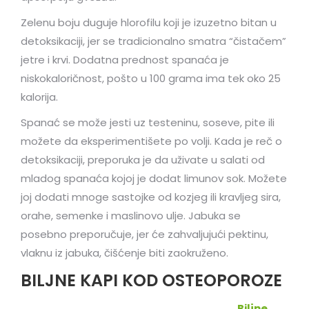
Zelenu boju duguje hlorofilu koji je izuzetno bitan u
detoksikaciji, jer se tradicionalno smatra “čistačem”
jetre i krvi. Dodatna prednost spanaća je
niskokaloričnost, pošto u 100 grama ima tek oko 25
kalorija.
Spanać se može jesti uz testeninu, soseve, pite ili
možete da eksperimentišete po volji. Kada je reč o
detoksikaciji, preporuka je da uživate u salati od
mladog spanaća kojoj je dodat limunov sok. Možete
joj dodati mnoge sastojke od kozjeg ili kravljeg sira,
orahe, semenke i maslinovo ulje. Jabuka se
posebno preporučuje, jer će zahvaljujući pektinu,
vlaknu iz jabuka, čišćenje biti zaokruženo.
BILJNE KAPI KOD OSTEOPOROZE
Biljne