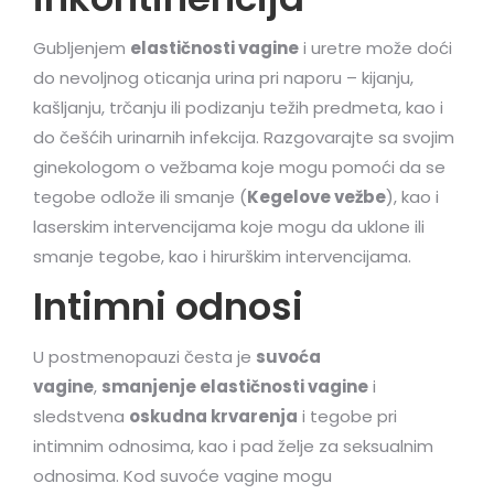
Gubljenjem
elastičnosti vagine
i uretre može doći
do nevoljnog oticanja urina pri naporu – kijanju,
kašljanju, trčanju ili podizanju težih predmeta, kao i
do češćih urinarnih infekcija. Razgovarajte sa svojim
ginekologom o vežbama koje mogu pomoći da se
tegobe odlože ili smanje (
Kegelove vežbe
), kao i
laserskim intervencijama koje mogu da uklone ili
smanje tegobe, kao i hirurškim intervencijama.
Intimni odnosi
U postmenopauzi česta je
suvoća
vagine
,
smanjenje elastičnosti vagine
i
sledstvena
oskudna krvarenja
i tegobe pri
intimnim odnosima, kao i pad želje za seksualnim
odnosima. Kod suvoće vagine mogu