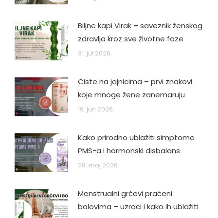
Biljne kapi Virak – saveznik ženskog
zdravlja kroz sve životne faze
31. jul 2026.
Ciste na jajnicima – prvi znakovi
koje mnoge žene zanemaruju
19. jun 2026.
Kako prirodno ublažiti simptome
PMS-a i hormonski disbalans
28. maj 2026.
Menstrualni grčevi praćeni
bolovima – uzroci i kako ih ublažiti