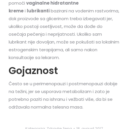
pomoći
vaginalne hidratantne
kreme
i
lubrikanti
bazirani na vodenim rastvorima,
dok proizvode sa glicerinom treba izbegavati jer,
ukoliko postoji osetljivost, može da dođe do
osećaja pečenja i neprijatnosti. Ukoliko sam
lubrikant nije dovoljan, može se pokušati sa lokalnim
estrogenskim terapijama, ali samo nakon
konsultacije sa lekarom.
Gojaznost
Često se u perimenopauzi i postmenopauzi dobije
na težini, jer se usporava metabolizam i zato je
potrebno paziti na ishranu i vežbati više, da bi se
održavala normalna telesna masa.
Kategorija:
Zdravlje žena
18. avgust 2017.