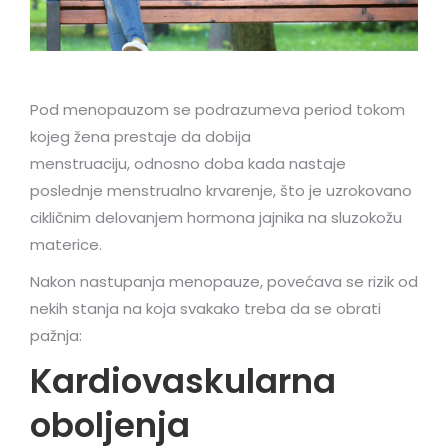
Pod menopauzom se podrazumeva period tokom
kojeg žena prestaje da dobija
menstruaciju, odnosno doba kada nastaje
poslednje menstrualno krvarenje, što je uzrokovano
cikličnim delovanjem hormona jajnika na sluzokožu
materice.
Nakon nastupanja menopauze, povećava se rizik od
nekih stanja na koja svakako treba da se obrati
pažnja:
Kardiovaskularna
oboljenja