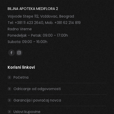
BILJNA APOTEKA MEDIFLORA 2
Vojvode Stepe 112, Voždovac, Beograd
Tel: +381 11 423 2640, Mob. +381 62 214 819
Radno Vreme
Ponedeljak – Petak: 09:00 – 17:00h
Subota: 09:00 – 16:00h
Find us on:
Facebook
Instagram
page
page
Korisni linkovi
opens
opens
in
in
Početna
new
new
window
window
Odricanje od odgovornosti
Garancija i povraćaj novca
Uslovi kupovine