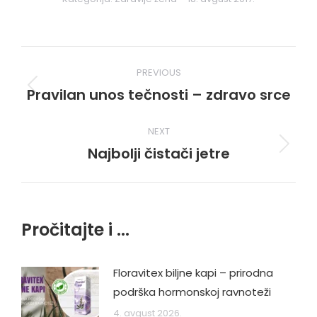
Post
PREVIOUS
navigation
Pravilan unos tečnosti – zdravo srce
Previous
post:
NEXT
Najbolji čistači jetre
Next
post:
Pročitajte i ...
Floravitex biljne kapi – prirodna
podrška hormonskoj ravnoteži
4. avgust 2026.