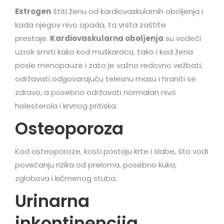
Estrogen
štiti ženu od kardiovaskularnih oboljenja i
kada njegov nivo opada, ta vrsta zaštite
prestaje.
Kardiovaskularna oboljenja
su vodeći
uzrok smrti kako kod muškaraca, tako i kod žena
posle menopauze i zato je važno redovno vežbati,
održavati odgovarajuću telesnu masu i hraniti se
zdravo, a posebno održavati normalan nivo
holesterola i krvnog pritiska.
Osteoporoza
Kod osteoporoze, kosti postaju krte i slabe, što vodi
povećanju rizika od preloma, posebno kuka,
zglobova i kičmenog stuba.
Urinarna
inkontinencija