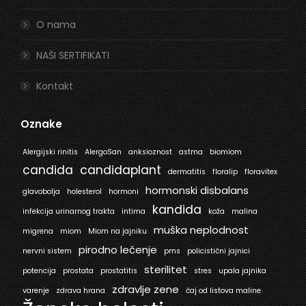
O nama
NAŠI SERTIFIKATI
Kontakt
Oznake
Alergijski rinitis
AlergoSan
anksioznost
astma
biomiom
candida
candidaplant
dermatitis
floralip
floravitex
hormonski disbalans
glavobolja
holesterol
hormoni
kandida
infekcija urinarnog trakta
intima
koža
malina
muška neplodnost
migrena
miom
Miom na jajniku
pirodno lečenje
nervni sistem
pms
policistični jajnici
sterilitet
potencija
prostata
prostatitis
stres
upala jajnika
zdravlje zene
varenje
zdrava hrana
čaj od listova maline