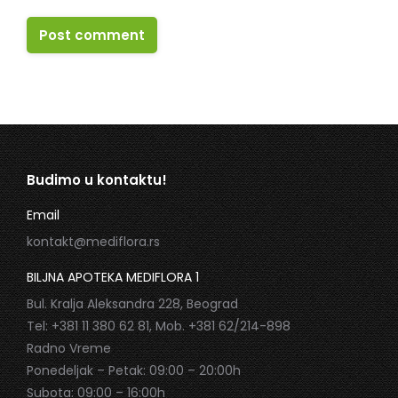
Post comment
Budimo u kontaktu!
Email
kontakt@mediflora.rs
BILJNA APOTEKA MEDIFLORA 1
Bul. Kralja Aleksandra 228, Beograd
Tel: +381 11 380 62 81, Mob. +381 62/214-898
Radno Vreme
Ponedeljak – Petak: 09:00 – 20:00h
Subota: 09:00 – 16:00h