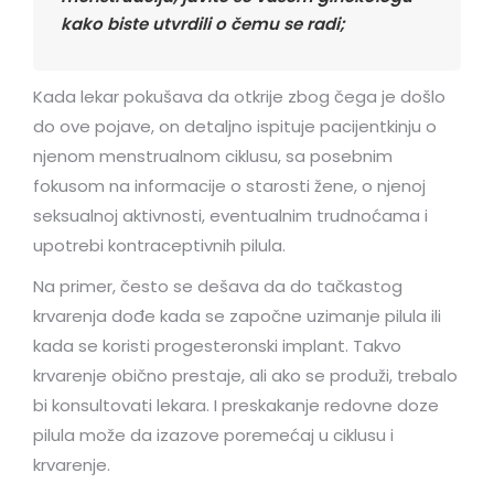
kako biste utvrdili o čemu se radi;
Kada lekar pokušava da otkrije zbog čega je došlo
do ove pojave, on detaljno ispituje pacijentkinju o
njenom menstrualnom ciklusu, sa posebnim
fokusom na informacije o starosti žene, o njenoj
seksualnoj aktivnosti, eventualnim trudnoćama i
upotrebi kontraceptivnih pilula.
Na primer, često se dešava da do tačkastog
krvarenja dođe kada se započne uzimanje pilula ili
kada se koristi progesteronski implant. Takvo
krvarenje obično prestaje, ali ako se produži, trebalo
bi konsultovati lekara. I preskakanje redovne doze
pilula može da izazove poremećaj u ciklusu i
krvarenje.