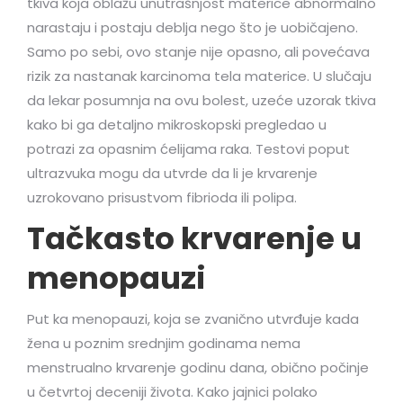
tkiva koja oblažu unutrašnjost materice abnormalno
narastaju i postaju deblja nego što je uobičajeno.
Samo po sebi, ovo stanje nije opasno, ali povećava
rizik za nastanak karcinoma tela materice. U slučaju
da lekar posumnja na ovu bolest, uzeće uzorak tkiva
kako bi ga detaljno mikroskopski pregledao u
potrazi za opasnim ćelijama raka. Testovi poput
ultrazvuka mogu da utvrde da li je krvarenje
uzrokovano prisustvom fibrioda ili polipa.
Tačkasto krvarenje u
menopauzi
Put ka menopauzi, koja se zvanično utvrđuje kada
žena u poznim srednjim godinama nema
menstrualno krvarenje godinu dana, obično počinje
u četvrtoj deceniji života. Kako jajnici polako