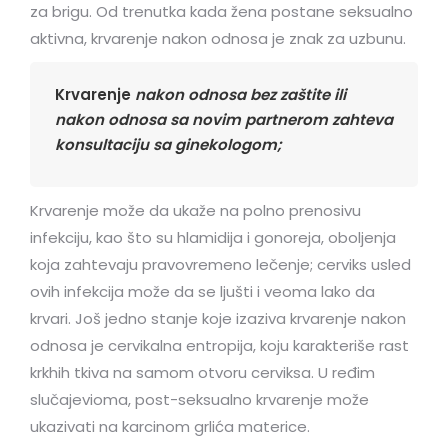
za brigu. Od trenutka kada žena postane seksualno
aktivna, krvarenje nakon odnosa je znak za uzbunu.
Krvarenje
nakon odnosa bez zaštite ili
nakon odnosa sa novim partnerom zahteva
konsultaciju sa ginekologom;
Krvarenje može da ukaže na polno prenosivu
infekciju, kao što su hlamidija i gonoreja, oboljenja
koja zahtevaju pravovremeno lečenje; cerviks usled
ovih infekcija može da se ljušti i veoma lako da
krvari. Još jedno stanje koje izaziva krvarenje nakon
odnosa je cervikalna entropija, koju karakteriše rast
krkhih tkiva na samom otvoru cerviksa. U ređim
slučajevioma, post-seksualno krvarenje može
ukazivati na karcinom grlića materice.