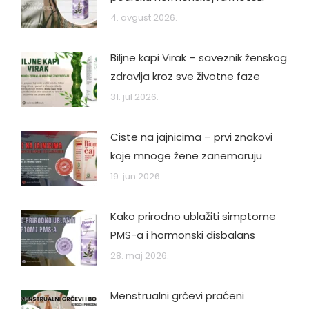
4. avgust 2026.
Biljne kapi Virak – saveznik ženskog
zdravlja kroz sve životne faze
31. jul 2026.
Ciste na jajnicima – prvi znakovi
koje mnoge žene zanemaruju
19. jun 2026.
Kako prirodno ublažiti simptome
PMS-a i hormonski disbalans
28. maj 2026.
Menstrualni grčevi praćeni