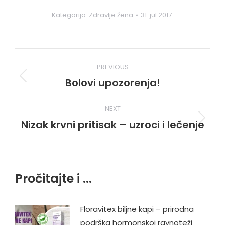
Kategorija:
Zdravlje žena
31. jul 2017.
Post
PREVIOUS
navigation
Bolovi upozorenja!
Previous
post:
NEXT
Nizak krvni pritisak – uzroci i lečenje
Next
post:
Pročitajte i ...
Floravitex biljne kapi – prirodna
podrška hormonskoj ravnoteži