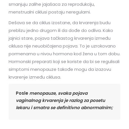
smanjuju zalihe jajašaca za reprodukciju,
menstrualni ciklusi postaju neregularni.
Dešava se da ciklus izostane, da krvarenja budu
preblizu jedno drugom ili da dođe do odliva. Kako
jajnici stare, pojava tačkastog krvarenja između
ciklusa nije neuobičajena pojava. To je uzrokovano
pormenama u nivou hormona kod žena u tom dobu.
Hormonski preparati koji se koriste da bi se regulisali
simptomi menopauze takođe mogu da izazovu
krvarenje između ciklusa.
Posle
menopauze, svaka pojava
vaginalnog krvarenja je razlog za posetu
lekaru i smatra se definitivno abnormalnim;