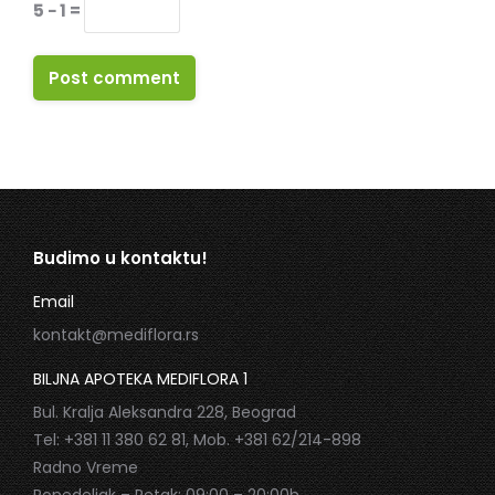
5 − 1 =
Post comment
Budimo u kontaktu!
Email
kontakt@mediflora.rs
BILJNA APOTEKA MEDIFLORA 1
Bul. Kralja Aleksandra 228, Beograd
Tel: +381 11 380 62 81, Mob. +381 62/214-898
Radno Vreme