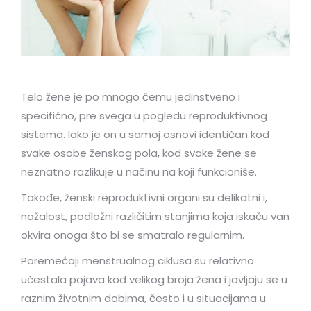
Telo žene je po mnogo čemu jedinstveno i
specifično, pre svega u pogledu reproduktivnog
sistema. Iako je on u samoj osnovi identičan kod
svake osobe ženskog pola, kod svake žene se
neznatno razlikuje u načinu na koji funkcioniše.
Takođe, ženski reproduktivni organi su delikatni i,
nažalost, podložni različitim stanjima koja iskaču van
okvira onoga što bi se smatralo regularnim.
Poremećaji menstrualnog ciklusa su relativno
učestala pojava kod velikog broja žena i javljaju se u
raznim životnim dobima, često i u situacijama u