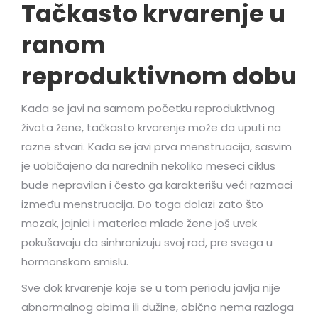
Tačkasto krvarenje u
ranom
reproduktivnom dobu
Kada se javi na samom početku reproduktivnog
života žene, tačkasto krvarenje može da uputi na
razne stvari. Kada se javi prva menstruacija, sasvim
je uobičajeno da narednih nekoliko meseci ciklus
bude nepravilan i često ga karakterišu veći razmaci
između menstruacija. Do toga dolazi zato što
mozak, jajnici i materica mlade žene još uvek
pokušavaju da sinhronizuju svoj rad, pre svega u
hormonskom smislu.
Sve dok krvarenje koje se u tom periodu javlja nije
abnormalnog obima ili dužine, obično nema razloga