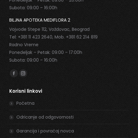
Ponedeljak – Petak: 09:00 – 20:00h
Subota: 09:00 – 16:00h
BILJNA APOTEKA MEDIFLORA 2
Vojvode Stepe 112, Voždovac, Beograd
Tel: +381 11 423 2640, Mob. +381 62 214 819
Radno Vreme
Ponedeljak – Petak: 09:00 – 17:00h
Subota: 09:00 – 16:00h
Find us on:
Facebook
Instagram
page
page
Korisni linkovi
opens
opens
in
in
Početna
new
new
window
window
Odricanje od odgovornosti
Garancija i povraćaj novca