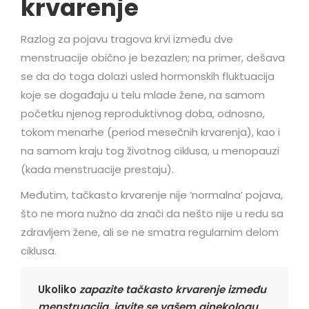
krvarenje
Razlog za pojavu tragova krvi između dve
menstruacije obično je bezazlen; na primer, dešava
se da do toga dolazi usled hormonskih fluktuacija
koje se događaju u telu mlade žene, na samom
početku njenog reproduktivnog doba, odnosno,
tokom menarhe (period mesečnih krvarenja), kao i
na samom kraju tog životnog ciklusa, u menopauzi
(kada menstruacije prestaju).
Međutim, tačkasto krvarenje nije ‘normalna’ pojava,
što ne mora nužno da znači da nešto nije u redu sa
zdravljem žene, ali se ne smatra regularnim delom
ciklusa.
Ukoliko
zapazite tačkasto krvarenje između
menstruacija, javite se vašem ginekologu