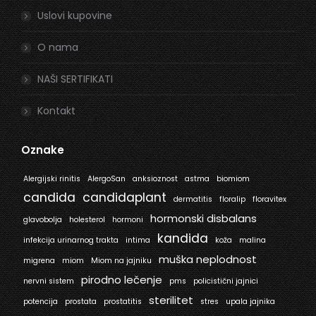
Uslovi kupovine
O nama
NAŠI SERTIFIKATI
Kontakt
Oznake
Alergijski rinitis
AlergoSan
anksioznost
astma
biomiom
candida
candidaplant
dermatitis
floralip
floravitex
hormonski disbalans
glavobolja
holesterol
hormoni
kandida
infekcija urinarnog trakta
intima
koža
malina
muška neplodnost
migrena
miom
Miom na jajniku
pirodno lečenje
nervni sistem
pms
policistični jajnici
sterilitet
potencija
prostata
prostatitis
stres
upala jajnika