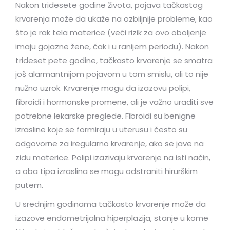
Nakon tridesete godine života, pojava tačkastog
krvarenja može da ukaže na ozbiljnije probleme, kao
što je rak tela materice (veći rizik za ovo oboljenje
imaju gojazne žene, čak i u ranijem periodu). Nakon
trideset pete godine, tačkasto krvarenje se smatra
još alarmantnijom pojavom u tom smislu, ali to nije
nužno uzrok. Krvarenje mogu da izazovu polipi,
fibroidi i hormonske promene, ali je važno uraditi sve
potrebne lekarske preglede. Fibroidi su benigne
izrasline koje se formiraju u uterusu i često su
odgovorne za iregularno krvarenje, ako se jave na
zidu materice. Polipi izazivaju krvarenje na isti način,
a oba tipa izraslina se mogu odstraniti hirurškim
putem.
U srednjim godinama tačkasto krvarenje može da
izazove endometrijalna hiperplazija, stanje u kome