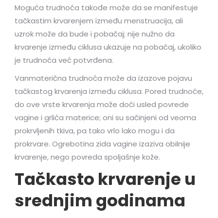
Moguća trudnoća takođe može da se manifestuje
tačkastim krvarenjem između menstruacija, ali
uzrok može da bude i pobačaj; nije nužno da
krvarenje između ciklusa ukazuje na pobačaj, ukoliko
je trudnoća već potvrđena.
Vanmaterična trudnoća može da izazove pojavu
tačkastog krvarenja između ciklusa. Pored trudnoće,
do ove vrste krvarenja može doći usled povrede
vagine i grlića materice; oni su sačinjeni od veoma
prokrvljenih tkiva, pa tako vrlo lako mogu i da
prokrvare. Ogrebotina zida vagine izaziva obilnije
krvarenje, nego povreda spoljašnje kože.
Tačkasto krvarenje u
srednjim godinama