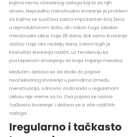
kojima nema očevidnog razloga koji bi do njih
doveo. Nepravilno menstrualno krvarenje je problem
sa kojima se suočava zaista impozantan broj žena
u reproduktivnom dobu, ali i nakon toga. Idealan
menstrualni ciklus traje 28 dana, dok samo krvarenje
obično traje oko nedelju dana, tokom kojih je
intenzitet krvarenja različit, uz tendenciju ka
postepenom smanjenju do kraja trajanja menzisa.
Međutim, dešava se da dođe do pojave
neočekivanog krvarenja u periodima između
menstruacija, odnosno onda kada u regularnom
ciklusu nije vreme za to. Ova pojava se naziva
‘tačkasto krvarenje’ i dešava se iz više različitih
razloga.
Iregularno i tačkasto