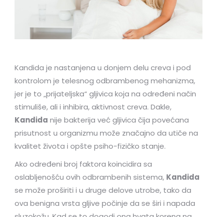
Kandida je nastanjena u donjem delu creva i pod
kontrolom je telesnog odbrambenog mehanizma,
jer je to „prijateljska“ gljivica koja na određeni način
stimuliše, ali i inhibira, aktivnost creva. Dakle,
Kandida
nije bakterija već gljivica čija povećana
prisutnost u organizmu može značajno da utiče na
kvalitet života i opšte psiho-fizičko stanje.
Ako određeni broj faktora koincidira sa
oslabljenošću ovih odbrambenih sistema,
Kandida
se može proširiti i u druge delove utrobe, tako da
ova benigna vrsta gljive počinje da se širi i napada
sluzokožu. Kad se to dogodi ona hvata korena na