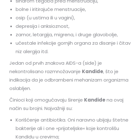
sindrom tegoba pred menstruaciju,
bolne i iritirajuće menstruacije,
osip (u ustima ili u vagini),
depresija i anksioznost,
zamor, letargija, migrena, i druge glavobolje,
učestale infekcije gornjih organa za disanje i čitav
niz alergija itd.
Jedan od prvih znakova AIDS-a (side) je
nekontrolisano razmnožavanje
Kandide
, što je
indikacija da je odbrambeni mehanizam organizma
oslabljen.
Činioci koji omogućavaju širenje
Kandide
na ovaj
način su brojni. Najvažniji su:
Korišćenje antibiotika. Oni naravno ubijaju štetne
bakterije ali i one »prijateljske« koje kontrolišu
Kandidu u crevima;