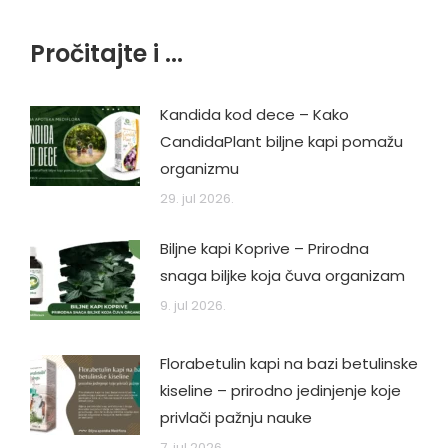
Pročitajte i ...
Kandida kod dece – Kako
CandidaPlant biljne kapi pomažu
organizmu
29. jul 2026.
Biljne kapi Koprive – Prirodna
snaga biljke koja čuva organizam
9. jul 2026.
Florabetulin kapi na bazi betulinske
kiseline – prirodno jedinjenje koje
privlači pažnju nauke
7. jul 2026.