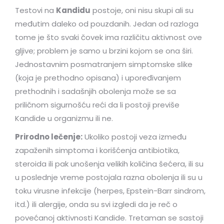
Testovi na
Kandidu
postoje, oni nisu skupi ali su
međutim daleko od pouzdanih. Jedan od razloga
tome je što svaki čovek ima različitu aktivnost ove
gljive; problem je samo u brzini kojom se ona širi.
Jednostavnim posmatranjem simptomske slike
(koja je prethodno opisana) i upoređivanjem
prethodnih i sadašnjih obolenja može se sa
priličnom sigurnošću reći da li postoji previše
Kandide u organizmu ili ne.
Prirodno lečenje:
Ukoliko postoji veza između
zapaženih simptoma i korišćenja antibiotika,
steroida ili pak unošenja velikih količina šećera, ili su
u poslednje vreme postojala razna obolenja ili su u
toku virusne infekcije (herpes, Epstein-Barr sindrom,
itd.) ili alergije, onda su svi izgledi da je reč o
povećanoj aktivnosti Kandide. Tretaman se sastoji