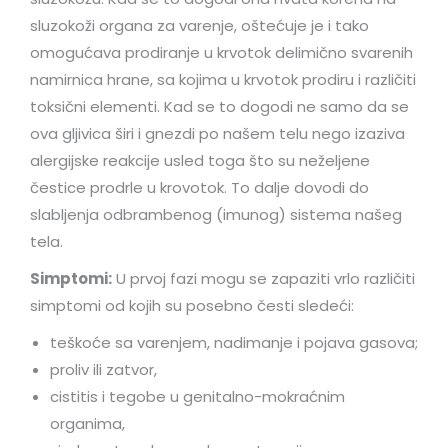
sluzokoži organa za varenje, oštećuje je i tako
omogućava prodiranje u krvotok delimično svarenih
namirnica hrane, sa kojima u krvotok prodiru i različiti
toksični elementi. Kad se to dogodi ne samo da se
ova gljivica širi i gnezdi po našem telu nego izaziva
alergijske reakcije usled toga što su neželjene
čestice prodrle u krovotok. To dalje dovodi do
slabljenja odbrambenog (imunog) sistema našeg
tela.
Simptomi:
U prvoj fazi mogu se zapaziti vrlo različiti
simptomi od kojih su posebno česti sledeći:
teškoće sa varenjem, nadimanje i pojava gasova;
proliv ili zatvor,
cistitis i tegobe u genitalno-mokraćnim
organima,