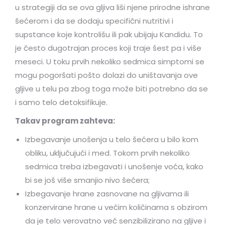
u strategiji da se ova gljiva liši njene prirodne ishrane
šećerom i da se dodaju specifični nutritivi i
supstance koje kontrolišu ili pak ubijaju Kandidu. To
je često dugotrajan proces koji traje šest pa i više
meseci. U toku prvih nekoliko sedmica simptomi se
mogu pogoršati pošto dolazi do uništavanja ove
gljive u telu pa zbog toga može biti potrebno da se
i samo telo detoksifikuje.
Takav program zahteva:
Izbegavanje unošenja u telo šećera u bilo kom
obliku, uključujući i med. Tokom prvih nekoliko
sedmica treba izbegavati i unošenje voća, kako
bi se još više smanjio nivo šećera;
Izbegavanje hrane zasnovane na gljivama ili
konzervirane hrane u većim količinama s obzirom
da je telo verovatno već senzibilizirano na gljive i