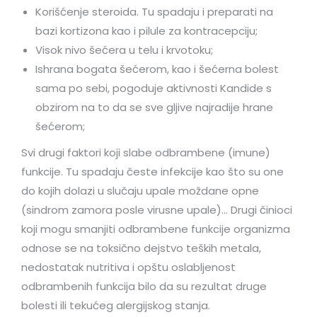
Korišćenje steroida. Tu spadaju i preparati na
bazi kortizona kao i pilule za kontracepciju;
Visok nivo šećera u telu i krvotoku;
Ishrana bogata šećerom, kao i šećerna bolest
sama po sebi, pogoduje aktivnosti Kandide s
obzirom na to da se sve gljive najradije hrane
šećerom;
Svi drugi faktori koji slabe odbrambene (imune)
funkcije. Tu spadaju česte infekcije kao što su one
do kojih dolazi u slučaju upale moždane opne
(sindrom zamora posle virusne upale)… Drugi činioci
koji mogu smanjiti odbrambene funkcije organizma
odnose se na toksično dejstvo teških metala,
nedostatak nutritiva i opštu oslabljenost
odbrambenih funkcija bilo da su rezultat druge
bolesti ili tekućeg alergijskog stanja.