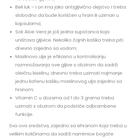
Beli luk – i on ima jako antigljivično dejstvo i treba
slobodno da bude korišćen u hrani ili uziman u
kapsulama;
Sok Aloe Vera je još jedna supstanca koja
uništava gljivice. Nekoliko čajnih kašika treba piti
dnevno zajedno sa vodom;
Maslinovo ulje je efikasno u kontrolisanju
razmnožavanja ove gljive s obzirom da sadrži
oleičnu kiselinu; dnevno treba uzimati najmanje
jednu kafenu kašiku maslinovog ulja zajedno sa
hranom;
Vitamin C u dozama od 1 do 3 grama treba
uzimati s obzirom da podstiče odbrambene
funkcije.
Sva ova sredstva, zajedno sa ishranom koja treba u
velikim količinama da sadrži namirnice bogate