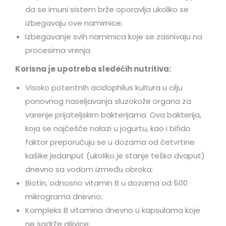
da se imuni sistem brže oporavlja ukoliko se
izbegavaju ove namirnice;
Izbegavanje svih namirnica koje se zasnivaju na
procesima vrenja.
Korisna je upotreba sledećih nutritiva:
Visoko potentnih acidophilus kultura u cilju
ponovnog naseljavanja sluzokože organa za
varenje prijateljskim bakterijama. Ova bakterija,
koja se najčešće nalazi u jogurtu, kao i bifido
faktor preporučuju se u dozama od četvrtine
kašike jedanput (ukoliko je stanje teško dvaput)
dnevno sa vodom između obroka;
Biotin, odnosno vitamin B u dozama od 500
mikrograma dnevno;
Kompleks B vitamina dnevno u kapsulama koje
ne sadrže gljivice;