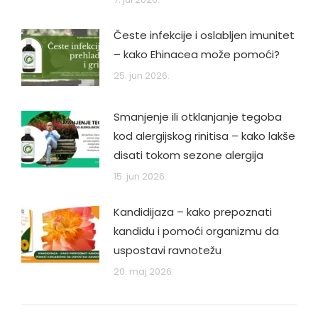
Česte infekcije i oslabljen imunitet
– kako Ehinacea može pomoći?
25. jun 2026.
Smanjenje ili otklanjanje tegoba
kod alergijskog rinitisa – kako lakše
disati tokom sezone alergija
15. jun 2026.
Kandidijaza – kako prepoznati
kandidu i pomoći organizmu da
uspostavi ravnotežu
20. maj 2026.