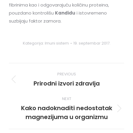
fibrinima kao i odgovarajuću količinu proteina,
pouzdano kontrolišu
Kandidu
i istovremeno
suzbijaju faktor zamora.
Kategorija:
Imuni sistem
19. septembar 2017.
Post
PREVIOUS
navigation
Prirodni izvori zdravlja
Previous
post:
NEXT
Kako nadoknaditi nedostatak
Next
magnezijuma u organizmu
post: