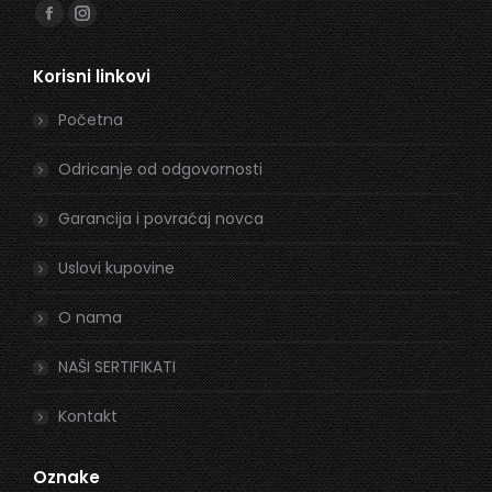
Find us on:
Facebook
Instagram
page
page
Korisni linkovi
opens
opens
in
in
Početna
new
new
window
window
Odricanje od odgovornosti
Garancija i povraćaj novca
Uslovi kupovine
O nama
NAŠI SERTIFIKATI
Kontakt
Oznake