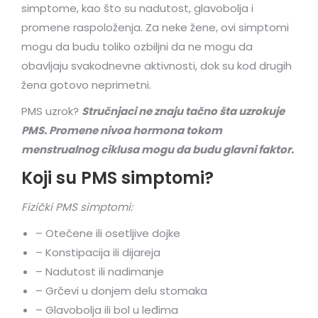
simptome, kao što su nadutost, glavobolja i
promene raspoloženja. Za neke žene, ovi simptomi
mogu da budu toliko ozbiljni da ne mogu da
obavljaju svakodnevne aktivnosti, dok su kod drugih
žena gotovo neprimetni.
PMS uzrok?
Stručnjaci ne znaju tačno šta uzrokuje
PMS. Promene nivoa hormona tokom
menstrualnog ciklusa mogu da budu glavni faktor.
Koji su PMS simptomi?
Fizički PMS simptomi:
– Otečene ili osetljive dojke
– Konstipacija ili dijareja
– Nadutost ili nadimanje
– Grčevi u donjem delu stomaka
– Glavobolja ili bol u leđima