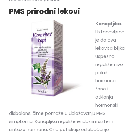
PMS prirodni lekovi
Konopljika.
Ustanovljeno
je da ova
lekovita biljka
uspešno
reguliše nivo
polnih
hormona
žene i
otklanja
hormonski
disbalans, čime pomaže u ublažavanju PMS
simptoma. Konopljika reguliše endokrini sistem i
sintezu hormona. Ona potiskuje oslobađanje