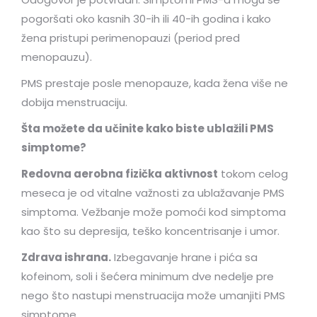
pogoršati oko kasnih 30-ih ili 40-ih godina i kako
žena pristupi perimenopauzi (period pred
menopauzu).
PMS prestaje posle menopauze, kada žena više ne
dobija menstruaciju.
Šta možete da učinite kako biste ublažili PMS
simptome?
Redovna aerobna fizička aktivnost
tokom celog
meseca je od vitalne važnosti za ublažavanje PMS
simptoma. Vežbanje može pomoći kod simptoma
kao što su depresija, teško koncentrisanje i umor.
Zdrava ishrana.
Izbegavanje hrane i pića sa
kofeinom, soli i šećera minimum dve nedelje pre
nego što nastupi menstruacija može umanjiti PMS
simptome.