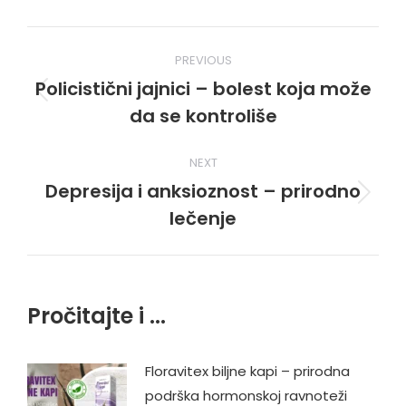
Post
PREVIOUS
navigation
Policistični jajnici – bolest koja može
Previous
da se kontroliše
post:
NEXT
Depresija i anksioznost – prirodno
Next
lečenje
post:
Pročitajte i ...
Floravitex biljne kapi – prirodna
podrška hormonskoj ravnoteži