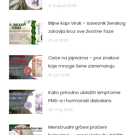
4. avgust 2026.
Biljne kapi Virak – saveznik ženskog
zdravlja kroz sve životne faze
31. jul 2026.
Ciste na jajnicima – prvi znakovi
koje mnoge žene zanemaruju
19. jun 2026.
Kako prirodno ublažiti simptome
PMS-a i hormonski disbalans
28. maj 2026.
Menstrualni grčevi praćeni