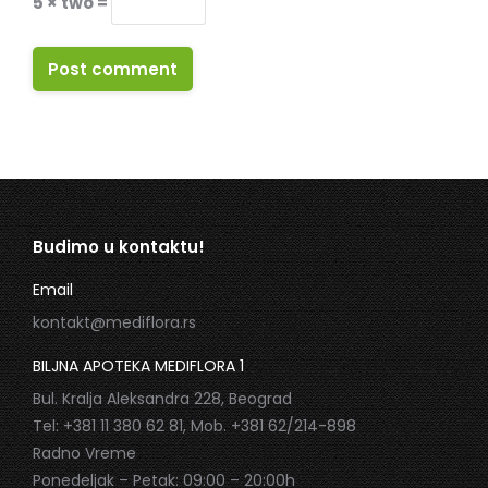
5 × two =
Post comment
Budimo u kontaktu!
Email
kontakt@mediflora.rs
BILJNA APOTEKA MEDIFLORA 1
Bul. Kralja Aleksandra 228, Beograd
Tel: +381 11 380 62 81, Mob. +381 62/214-898
Radno Vreme
Ponedeljak – Petak: 09:00 – 20:00h