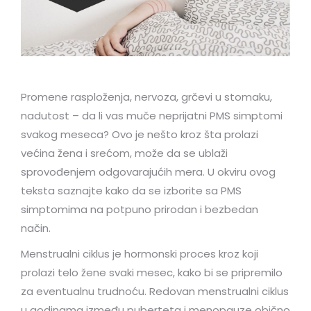
Promene rasploženja, nervoza, grčevi u stomaku,
nadutost – da li vas muče neprijatni PMS simptomi
svakog meseca? Ovo je nešto kroz šta prolazi
većina žena i srećom, može da se ublaži
sprovođenjem odgovarajućih mera. U okviru ovog
teksta saznajte kako da se izborite sa PMS
simptomima na potpuno prirodan i bezbedan
način.
Menstrualni ciklus je hormonski proces kroz koji
prolazi telo žene svaki mesec, kako bi se pripremilo
za eventualnu trudnoću. Redovan menstrualni ciklus
u godinama između puberteta i menopauze obično