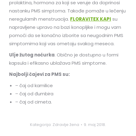
prolaktina, hormona za koji se veruje da doprinosi
nastanku PMS simptoma. Takođe pomaže u lečenju
neregularnih menstruacija.
FLORAVITEX KAPI
su
napravljene upravo na bazi konopljike i mogu vam
pomoći da se konačno izborite sa neugodnim PMS
simptomima koji vas ometaju svakog meseca.
Ulje žutog noćurka
. Obično je dostupno u formi
kapsula i efikasno ublažava PMS simptome.
Najbolji čajevi za PMS su:
– čaj od kamilice
– čaj od đumbira
– čaj od cimeta.
Kategorija:
Zdravlje žena
9. maj 2018.