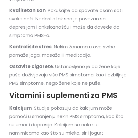
Kvalitetan san
. Pokušajte da spavate osam sati
svake noći. Nedostatak sna je povezan sa
depresijom i anksioznošću i može da dovede do
simptoma PMS-a.
Kontrolišite stres
. Nekim ženama u ove svrhe
pomaže joga, masaža ili meditacija.
Ostavite cigarete
. Ustanovljeno je da žene koje
puše doživljavaju više PMS simptoma, kao i ozbiljnije
PMS simptome, nego žene koje ne puše.
Vitamini i suplementi za PMS
Kalcijum
. Studije pokazuju da kalcijum može
pomoći u smanjenju nekih PMS simptoma, kao što
su umor i depresija. Kalcijum se nalazi u
namirnicama kao što su mleko, sir i jogurt.