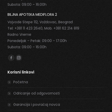
Subota: 09:00 – 16:00h
BILJNA APOTEKA MEDIFLORA 2
Vojvode Stepe 112, Voždovac, Beograd
Tel: +381 11 423 2640, Mob. +381 62 214 819
Radno Vreme
Ponedeljak – Petak: 09:00 – 17:00h
Subota: 09:00 – 16:00h
Find us on:
Facebook
Instagram
page
page
Korisni linkovi
opens
opens
in
in
Početna
new
new
window
window
Odricanje od odgovornosti
Garancija i povraćaj novca