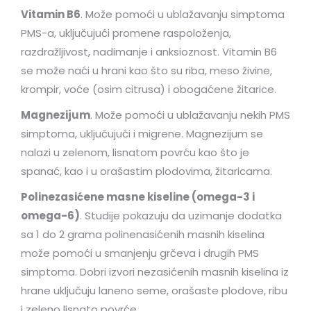
Vitamin B6
. Može pomoći u ublažavanju simptoma
PMS-a, uključujući promene raspoloženja,
razdražljivost, nadimanje i anksioznost. Vitamin B6
se može naći u hrani kao što su riba, meso živine,
krompir, voće (osim citrusa) i obogaćene žitarice.
Magnezijum
. Može pomoći u ublažavanju nekih PMS
simptoma, uključujući i migrene. Magnezijum se
nalazi u zelenom, lisnatom povrću kao što je
spanać, kao i u orašastim plodovima, žitaricama.
Polinezasićene masne kiseline (omega-3 i
omega-6)
. Studije pokazuju da uzimanje dodatka
sa 1 do 2 grama polinenasićenih masnih kiselina
može pomoći u smanjenju grčeva i drugih PMS
simptoma. Dobri izvori nezasićenih masnih kiselina iz
hrane uključuju laneno seme, orašaste plodove, ribu
i zeleno lisnato povrće.