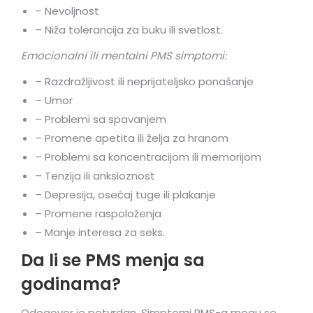
– Nevoljnost
– Niža tolerancija za buku ili svetlost.
Emocionalni ili mentalni PMS simptomi:
– Razdražljivost ili neprijateljsko ponašanje
– Umor
– Problemi sa spavanjem
– Promene apetita ili želja za hranom
– Problemi sa koncentracijom ili memorijom
– Tenzija ili anksioznost
– Depresija, osećaj tuge ili plakanje
– Promene raspoloženja
– Manje interesa za seks.
Da li se PMS menja sa
godinama?
Odogovor je potvrdan. Simptomi PMS-a mogu se