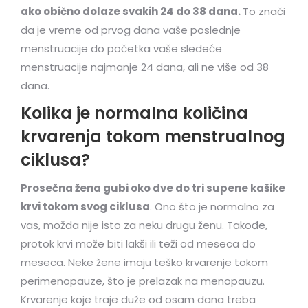
ako obično dolaze svakih 24 do 38 dana.
To znači
da je vreme od prvog dana vaše poslednje
menstruacije do početka vaše sledeće
menstruacije najmanje 24 dana, ali ne više od 38
dana.
Kolika je normalna količina
krvarenja tokom menstrualnog
ciklusa?
Prosečna žena gubi oko dve do tri supene kašike
krvi tokom svog ciklusa
. Ono što je normalno za
vas, možda nije isto za neku drugu ženu. Takođe,
protok krvi može biti lakši ili teži od meseca do
meseca. Neke žene imaju teško krvarenje tokom
perimenopauze, što je prelazak na menopauzu.
Krvarenje koje traje duže od osam dana treba