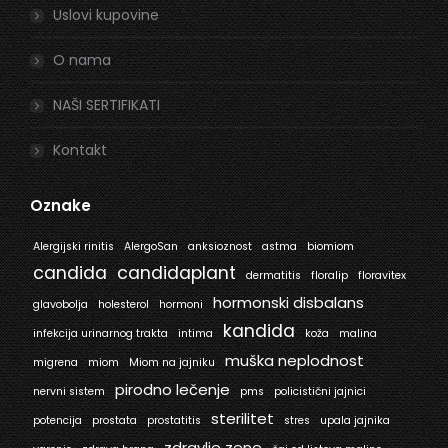
Uslovi kupovine
O nama
NAŠI SERTIFIKATI
Kontakt
Oznake
Alergijski rinitis
AlergoSan
anksioznost
astma
biomiom
candida
candidaplant
dermatitis
floralip
floravitex
hormonski disbalans
glavobolja
holesterol
hormoni
kandida
infekcija urinarnog trakta
intima
koža
malina
muška neplodnost
migrena
miom
Miom na jajniku
pirodno lečenje
nervni sistem
pms
policistični jajnici
sterilitet
potencija
prostata
prostatitis
stres
upala jajnika
zdravlje zene