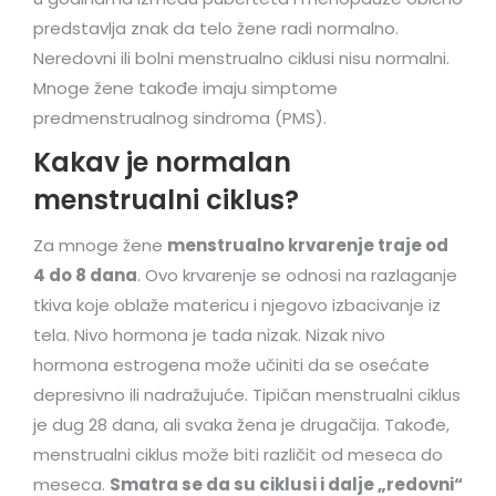
predstavlja znak da telo žene radi normalno.
Neredovni ili bolni menstrualno ciklusi nisu normalni.
Mnoge žene takođe imaju simptome
predmenstrualnog sindroma (PMS).
Kakav je normalan
menstrualni ciklus?
Za mnoge žene
menstrualno krvarenje traje od
4 do 8 dana
. Ovo krvarenje se odnosi na razlaganje
tkiva koje oblaže matericu i njegovo izbacivanje iz
tela. Nivo hormona je tada nizak. Nizak nivo
hormona estrogena može učiniti da se osećate
depresivno ili nadražujuće. Tipičan menstrualni ciklus
je dug 28 dana, ali svaka žena je drugačija. Takođe,
menstrualni ciklus može biti različit od meseca do
meseca.
Smatra se da su ciklusi i dalje „redovni“