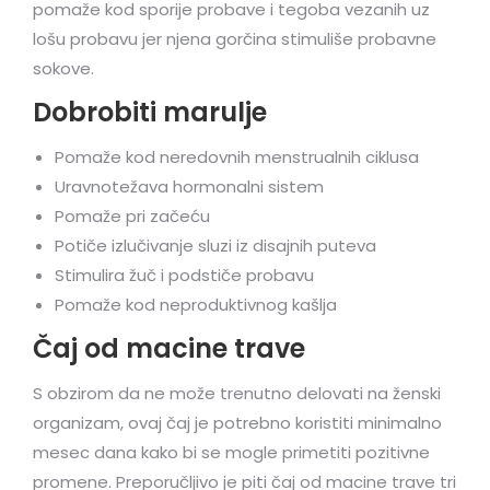
pomaže kod sporije probave i tegoba vezanih uz
lošu probavu jer njena gorčina stimuliše probavne
sokove.
Dobrobiti marulje
Pomaže kod neredovnih menstrualnih ciklusa
Uravnotežava hormonalni sistem
Pomaže pri začeću
Potiče izlučivanje sluzi iz disajnih puteva
Stimulira žuč i podstiče probavu
Pomaže kod neproduktivnog kašlja
Čaj od macine trave
S obzirom da ne može trenutno delovati na ženski
organizam, ovaj čaj je potrebno koristiti minimalno
mesec dana kako bi se mogle primetiti pozitivne
promene. Preporučljivo je piti čaj od macine trave tri