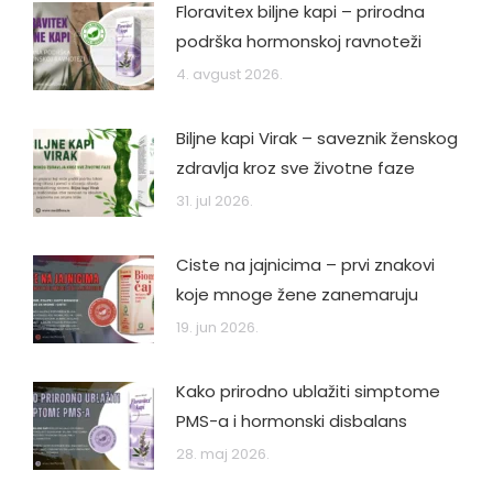
Floravitex biljne kapi – prirodna
podrška hormonskoj ravnoteži
4. avgust 2026.
Biljne kapi Virak – saveznik ženskog
zdravlja kroz sve životne faze
31. jul 2026.
Ciste na jajnicima – prvi znakovi
koje mnoge žene zanemaruju
19. jun 2026.
Kako prirodno ublažiti simptome
PMS-a i hormonski disbalans
28. maj 2026.