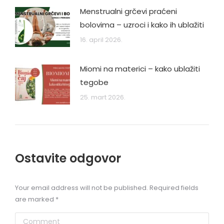
Menstrualni grčevi praćeni
bolovima – uzroci i kako ih ublažiti
16. april 2026.
Miomi na materici – kako ublažiti
tegobe
25. mart 2026.
Ostavite odgovor
Your email address will not be published. Required fields
are marked
*
Comment