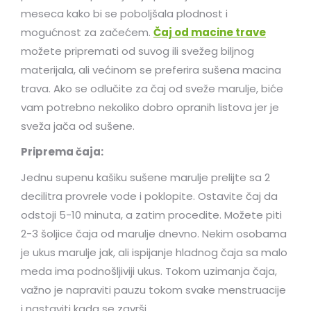
meseca kako bi se poboljšala plodnost i
mogućnost za začećem.
Čaj od macine trave
možete pripremati od suvog ili svežeg biljnog
materijala, ali većinom se preferira sušena macina
trava. Ako se odlučite za čaj od sveže marulje, biće
vam potrebno nekoliko dobro opranih listova jer je
sveža jača od sušene.
Priprema čaja:
Jednu supenu kašiku sušene marulje prelijte sa 2
decilitra provrele vode i poklopite. Ostavite čaj da
odstoji 5-10 minuta, a zatim procedite. Možete piti
2-3 šoljice čaja od marulje dnevno. Nekim osobama
je ukus marulje jak, ali ispijanje hladnog čaja sa malo
meda ima podnošljiviji ukus. Tokom uzimanja čaja,
važno je napraviti pauzu tokom svake menstruacije
i nastaviti kada se završi.