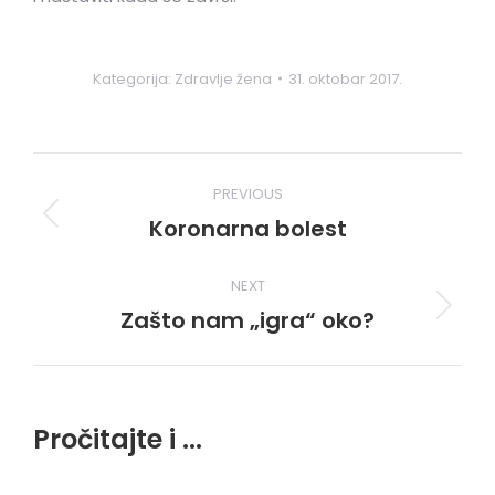
Kategorija:
Zdravlje žena
31. oktobar 2017.
Post
PREVIOUS
navigation
Koronarna bolest
Previous
post:
NEXT
Zašto nam „igra“ oko?
Next
post:
Pročitajte i ...