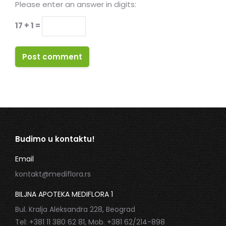
Please enter an answer in digits:
17 + 1 =
Post comment
Budimo u kontaktu!
Email
kontakt@mediflora.rs
BILJNA APOTEKA MEDIFLORA 1
Bul. Kralja Aleksandra 228, Beograd
Tel: +381 11 380 62 81, Mob. +381 62/214-898