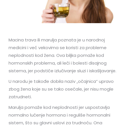
Macina trava ili marulja poznata je u narodnoj
medicini i već vekovima se koristi za probleme
neplodnosti kod žena. Ova biljka pomaže kod
hormonskih problema, ali leči i bolesti disajnog
sistema, jer podstiče izlučivanje sluzi i iskašljavanje.
U narodu je takođe dobila naziv „očajnica“ upravo
zbog žena koje su se tako osećale, jer nisu mogle
zatrudneti.
Marulja pomaže kod neplodnosti jer uspostavlja
normalno lučenje hormona i reguliše hormonalni
sistem, što su glavni uslovi za trudnoću. Ona