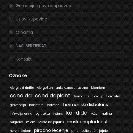
Garancija i povraćaj novca
Uslovi kupovine
O nama
NAŠI SERTIFIKATI
Kontakt
Oznake
Alergijski rinitis
AlergoSan
anksioznost
astma
biomiom
candida
candidaplant
dermatitis
floralip
floravitex
hormonski disbalans
glavobolja
holesterol
hormoni
kandida
infekcija urinarnog trakta
intima
koža
malina
muška neplodnost
migrena
miom
Miom na jajniku
pirodno lečenje
nervni sistem
pms
policistični jajnici