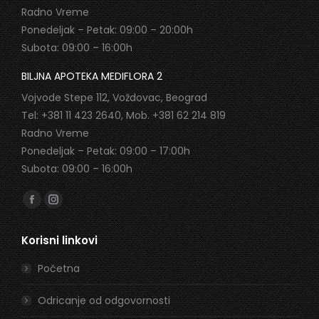
Radno Vreme
Ponedeljak – Petak: 09:00 – 20:00h
Subota: 09:00 – 16:00h
BILJNA APOTEKA MEDIFLORA 2
Vojvode Stepe 112, Voždovac, Beograd
Tel: +381 11 423 2640, Mob. +381 62 214 819
Radno Vreme
Ponedeljak – Petak: 09:00 – 17:00h
Subota: 09:00 – 16:00h
Find us on:
Facebook
Instagram
page
page
Korisni linkovi
opens
opens
in
in
Početna
new
new
window
window
Odricanje od odgovornosti