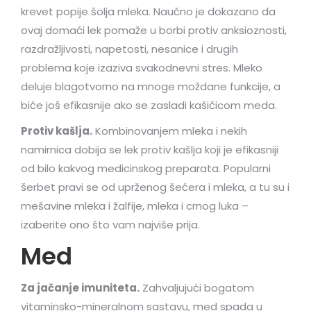
krevet popije šolja mleka. Naučno je dokazano da
ovaj domaći lek pomaže u borbi protiv anksioznosti,
razdražljivosti, napetosti, nesanice i drugih
problema koje izaziva svakodnevni stres. Mleko
deluje blagotvorno na mnoge moždane funkcije, a
biće još efikasnije ako se zasladi kašičicom meda.
Protiv kašlja.
Kombinovanjem mleka i nekih
namirnica dobija se lek protiv kašlja koji je efikasniji
od bilo kakvog medicinskog preparata. Popularni
šerbet pravi se od uprženog šećera i mleka, a tu su i
mešavine mleka i žalfije, mleka i crnog luka –
izaberite ono što vam najviše prija.
Med
Za jačanje imuniteta.
Zahvaljujući bogatom
vitaminsko-mineralnom sastavu, med spada u