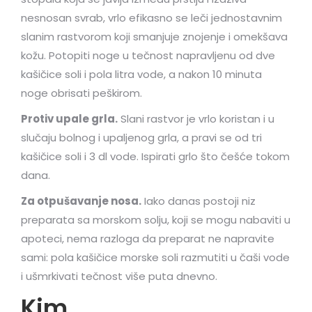
nesnosan svrab, vrlo efikasno se leči jednostavnim
slanim rastvorom koji smanjuje znojenje i omekšava
kožu. Potopiti noge u tečnost napravljenu od dve
kašičice soli i pola litra vode, a nakon 10 minuta
noge obrisati peškirom.
Protiv upale grla.
Slani rastvor je vrlo koristan i u
slučaju bolnog i upaljenog grla, a pravi se od tri
kašičice soli i 3 dl vode. Ispirati grlo što češće tokom
dana.
Za otpušavanje nosa.
Iako danas postoji niz
preparata sa morskom solju, koji se mogu nabaviti u
apoteci, nema razloga da preparat ne napravite
sami: pola kašičice morske soli razmutiti u čaši vode
i ušmrkivati tečnost više puta dnevno.
Kim