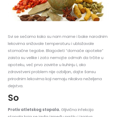
Svi se sećamo kako su nam mame i bake narodnim
lekovima snižavale temperaturu i ublažavale
stomačne tegobe. Blagodeti “domaće apoteke”
zaista su velike i zato nemojte odmah da trčite u
apoteku, već prvo zavirite u kuhinju i, ako
zdravstveni problem nije ozbiljan, dajte šansu
prirodnim lekovima koji nemaju nikakva neželjena
dejstva.
So
Protiv atletskog stopala.
Gljivična infekcija
stopala koja se javlja između prstiju i izaziva