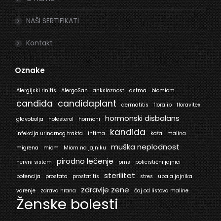
NAŠI SERTIFIKATI
Kontakt
Oznake
Alergijski rinitis
AlergoSan
anksioznost
astma
biomiom
candida
candidaplant
dermatitis
floralip
floravitex
hormonski disbalans
glavobolja
holesterol
hormoni
kandida
infekcija urinarnog trakta
intima
koža
malina
muška neplodnost
migrena
miom
Miom na jajniku
pirodno lečenje
nervni sistem
pms
policistični jajnici
sterilitet
potencija
prostata
prostatitis
stres
upala jajnika
zdravlje zene
varenje
zdrava hrana
čaj od listova maline
Ženske bolesti