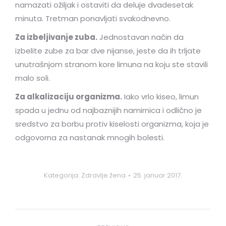
namazati ožiljak i ostaviti da deluje dvadesetak
minuta. Tretman ponavljati svakodnevno.
Za izbeljivanje zuba.
Jednostavan način da
izbelite zube za bar dve nijanse, jeste da ih trljate
unutrašnjom stranom kore limuna na koju ste stavili
malo soli.
Za alkalizaciju organizma.
Iako vrlo kiseo, limun
spada u jednu od najbaznijih namirnica i odlično je
sredstvo za borbu protiv kiselosti organizma, koja je
odgovorna za nastanak mnogih bolesti.
Kategorija:
Zdravlje žena
25. januar 2017.
Post