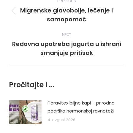
PREVIOUS
navigation
Migrenske glavobolje, lečenje i
Previous
samopomoć
post:
NEXT
Redovna upotreba jogurta u ishrani
Next
smanjuje pritisak
post:
Pročitajte i ...
Floravitex biljne kapi – prirodna
podrška hormonskoj ravnoteži
4. avgust 2026.