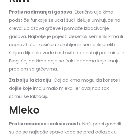
Protiv nadimanja i gasova.
Eterično ulje kima
podstiče funkcije želuca i žuči, deluje umirujuće na
creva, ublažava grčeve i pomaže izbacivanje
gasova. Najbolje je pojesti desetak semenki kima ili
napraviti čaj: kašičicu zdrobljenih semenki preliti
šoljom ključale vode i ostaviti da odstoji pet minuta.
Blagi čaj od kima daje se čak i bebama koje imaju
problem sa grčevima.
Za bolju laktaciju
. Čaj od kima mogu da koriste i
dojilje koje imaju malo mleka, jer ovaj napitak
stimuliše laktaciju.
Mleko
Protiv nesanice i anksioznosti.
Naši preci govorili
su da se najlepše spava kada se pred odlazak u