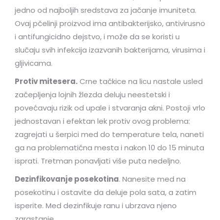
jedno od najboljih sredstava za jačanje imuniteta.
Ovaj pčelinji proizvod ima antibakterijsko, antivirusno
i antifungicidno dejstvo, i može da se koristi u
slučaju svih infekcija izazvanih bakterijama, virusima i
gljivicama.
Protiv mitesera.
Crne tačkice na licu nastale usled
začepljenja lojnih žlezda deluju neestetski i
povećavaju rizik od upale i stvaranja akni. Postoji vrlo
jednostavan i efektan lek protiv ovog problema:
zagrejati u šerpici med do temperature tela, naneti
ga na problematična mesta i nakon 10 do 15 minuta
isprati. Tretman ponavljati više puta nedeljno.
Dezinfikovanje posekotina
. Nanesite med na
posekotinu i ostavite da deluje pola sata, a zatim
isperite. Med dezinfikuje ranu i ubrzava njeno
zarastanje.