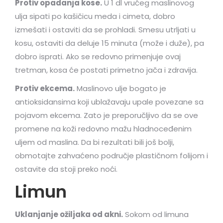
Protiv opadanja kose.
U 1 dl vrućeg maslinovog
ulja sipati po kašičicu meda i cimeta, dobro
izmešati i ostaviti da se prohladi. Smesu utrljati u
kosu, ostaviti da deluje 15 minuta (može i duže), pa
dobro isprati. Ako se redovno primenjuje ovaj
tretman, kosa će postati primetno jača i zdravija.
Protiv ekcema.
Maslinovo ulje bogato je
antioksidansima koji ublažavaju upale povezane sa
pojavom ekcema. Zato je preporučljivo da se ove
promene na koži redovno mažu hladnoceđenim
uljem od maslina. Da bi rezultati bili još bolji,
obmotajte zahvaćeno područje plastičnom folijom i
ostavite da stoji preko noći.
Limun
Uklanjanje ožiljaka od akni.
Sokom od limuna