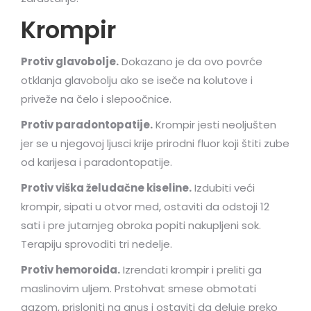
Krompir
Protiv glavobolje.
Dokazano je da ovo povrće
otklanja glavobolju ako se iseče na kolutove i
priveže na čelo i slepoočnice.
Protiv paradontopatije.
Krompir jesti neoljušten
jer se u njegovoj ljusci krije prirodni fluor koji štiti zube
od karijesa i paradontopatije.
Protiv viška želudačne kiseline.
Izdubiti veći
krompir, sipati u otvor med, ostaviti da odstoji 12
sati i pre jutarnjeg obroka popiti nakupljeni sok.
Terapiju sprovoditi tri nedelje.
Protiv hemoroida.
Izrendati krompir i preliti ga
maslinovim uljem. Prstohvat smese obmotati
gazom, prisloniti na anus i ostaviti da deluje preko