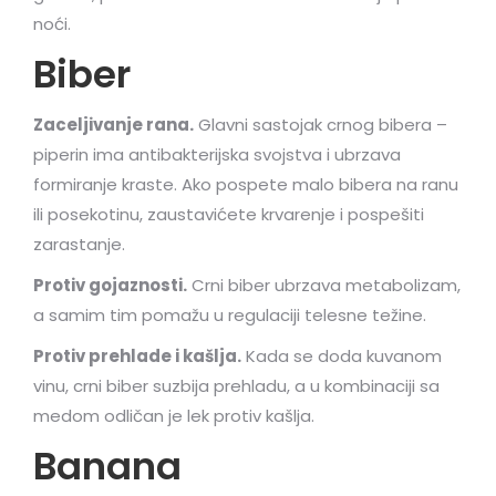
noći.
Biber
Zaceljivanje rana.
Glavni sastojak crnog bibera –
piperin ima antibakterijska svojstva i ubrzava
formiranje kraste. Ako pospete malo bibera na ranu
ili posekotinu, zaustavićete krvarenje i pospešiti
zarastanje.
Protiv gojaznosti.
Crni biber ubrzava metabolizam,
a samim tim pomažu u regulaciji telesne težine.
Protiv prehlade i kašlja.
Kada se doda kuvanom
vinu, crni biber suzbija prehladu, a u kombinaciji sa
medom odličan je lek protiv kašlja.
Banana