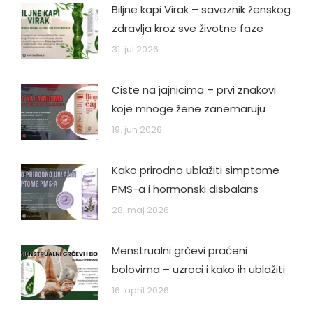
Biljne kapi Virak – saveznik ženskog
zdravlja kroz sve životne faze
31. jul 2026.
Ciste na jajnicima – prvi znakovi
koje mnoge žene zanemaruju
19. jun 2026.
Kako prirodno ublažiti simptome
PMS-a i hormonski disbalans
28. maj 2026.
Menstrualni grčevi praćeni
bolovima – uzroci i kako ih ublažiti
16. april 2026.