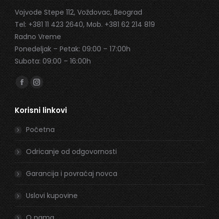
Vojvode Stepe 112, Voždovac, Beograd
Tel: +381 11 423 2640, Mob. +381 62 214 819
Radno Vreme
Ponedeljak – Petak: 09:00 – 17:00h
Subota: 09:00 – 16:00h
Find us on:
Facebook
Instagram
page
page
Korisni linkovi
opens
opens
in
in
Početna
new
new
window
window
Odricanje od odgovornosti
Garancija i povraćaj novca
Uslovi kupovine
O nama