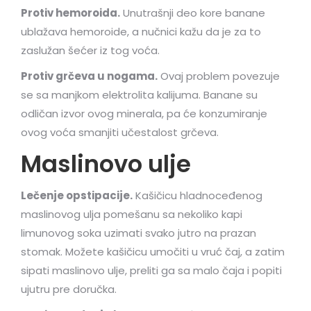
Protiv hemoroida.
Unutrašnji deo kore banane
ublažava hemoroide, a nučnici kažu da je za to
zaslužan šećer iz tog voća.
Protiv grčeva u nogama.
Ovaj problem povezuje
se sa manjkom elektrolita kalijuma. Banane su
odličan izvor ovog minerala, pa će konzumiranje
ovog voća smanjiti učestalost grčeva.
Maslinovo ulje
Lečenje opstipacije.
Kašičicu hladnoceđenog
maslinovog ulja pomešanu sa nekoliko kapi
limunovog soka uzimati svako jutro na prazan
stomak. Možete kašičicu umočiti u vruć čaj, a zatim
sipati maslinovo ulje, preliti ga sa malo čaja i popiti
ujutru pre doručka.