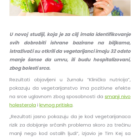
U novoj studiji, koja je za cilj imala identifikovanje
svih dobrobiti ishrane bazirane na biljkama,
istraživači su otkrili da vegetarijanci imaju 32 odsto
manje šanse da umru, ili budu hospitalizovani,
zbog bolesti srca.
Rezultati objavljeni u žurnalu “Klinička nutricija”,
pokazuju da vegetarijanstvo ima pozitivne efekte
na srce uglavnom zbog sposobnosti da
smanji nivo
holesterola
i
krvnog pritiska
.
„Rezultati jasno pokazuju da je kod vegetarijanaca
rizik za dobijanje srčanih problema skoro za trećinu
manji nego kod ostalih ljudi“, izjavio je Tim Kej sa