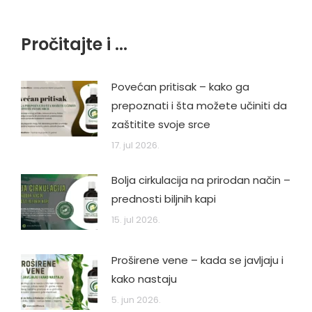
Pročitajte i ...
Povećan pritisak – kako ga
prepoznati i šta možete učiniti da
zaštitite svoje srce
17. jul 2026.
Bolja cirkulacija na prirodan način –
prednosti biljnih kapi
15. jul 2026.
Proširene vene – kada se javljaju i
kako nastaju
5. jun 2026.