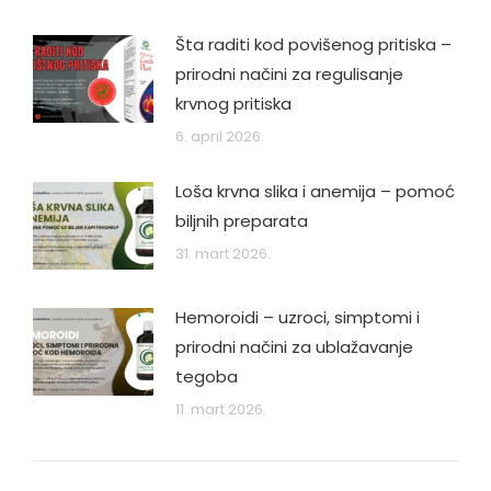
Šta raditi kod povišenog pritiska –
prirodni načini za regulisanje
krvnog pritiska
6. april 2026.
Loša krvna slika i anemija – pomoć
biljnih preparata
31. mart 2026.
Hemoroidi – uzroci, simptomi i
prirodni načini za ublažavanje
tegoba
11. mart 2026.