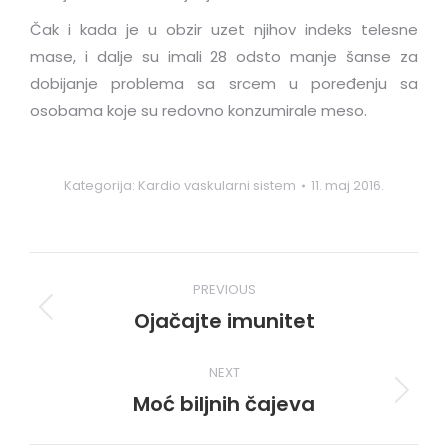
Čak i kada je u obzir uzet njihov indeks telesne
mase, i dalje su imali 28 odsto manje šanse za
dobijanje problema sa srcem u poređenju sa
osobama koje su redovno konzumirale meso.
Kategorija:
Kardio vaskularni sistem
11. maj 2016.
Post
PREVIOUS
navigation
Ojačajte imunitet
Previous
post:
NEXT
Moć biljnih čajeva
Next
post: