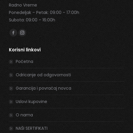
Radno Vreme
Ponedeljak – Petak: 09:00 – 17:00h
Subota: 09:00 – 16:00h
Find us on:
Facebook
Instagram
page
page
Korisni linkovi
opens
opens
in
in
Početna
new
new
window
window
Odricanje od odgovornosti
Garancija i povraćaj novca
Uslovi kupovine
O nama
NAŠI SERTIFIKATI