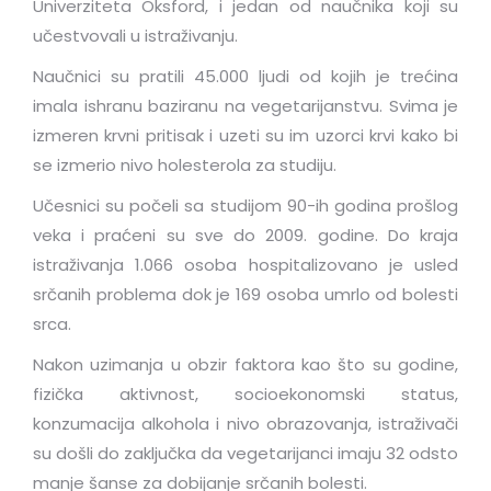
Univerziteta Oksford, i jedan od naučnika koji su
učestvovali u istraživanju.
Naučnici su pratili 45.000 ljudi od kojih je trećina
imala ishranu baziranu na vegetarijanstvu. Svima je
izmeren krvni pritisak i uzeti su im uzorci krvi kako bi
se izmerio nivo holesterola za studiju.
Učesnici su počeli sa studijom 90-ih godina prošlog
veka i praćeni su sve do 2009. godine. Do kraja
istraživanja 1.066 osoba hospitalizovano je usled
srčanih problema dok je 169 osoba umrlo od bolesti
srca.
Nakon uzimanja u obzir faktora kao što su godine,
fizička aktivnost, socioekonomski status,
konzumacija alkohola i nivo obrazovanja, istraživači
su došli do zaključka da vegetarijanci imaju 32 odsto
manje šanse za dobijanje srčanih bolesti.