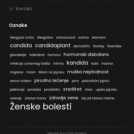
Kontakt
Oznake
Alergijski rinitis
AlergoSan
anksioznost
astma
biomiom
candida
candidaplant
dermatitis
floralip
floravitex
hormonski disbalans
glavobolja
holesterol
hormoni
kandida
infekcija urinarnog trakta
intima
koža
malina
muška neplodnost
migrena
miom
Miom na jajniku
pirodno lečenje
nervni sistem
pms
policistični jajnici
sterilitet
potencija
prostata
prostatitis
stres
upala jajnika
zdravlje zene
varenje
zdrava hrana
čaj od listova maline
Ženske bolesti
Made by CDS Digital