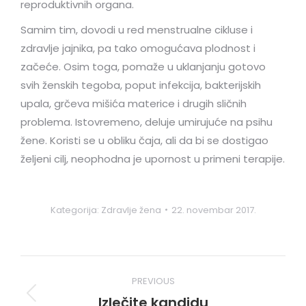
reproduktivnih organa.
Samim tim, dovodi u red menstrualne cikluse i
zdravlje jajnika, pa tako omogućava plodnost i
začeće. Osim toga, pomaže u uklanjanju gotovo
svih ženskih tegoba, poput infekcija, bakterijskih
upala, grčeva mišića materice i drugih sličnih
problema. Istovremeno, deluje umirujuće na psihu
žene. Koristi se u obliku čaja, ali da bi se dostigao
željeni cilj, neophodna je upornost u primeni terapije.
Kategorija:
Zdravlje žena
22. novembar 2017.
Post
PREVIOUS
navigation
Izlečite kandidu
Previous