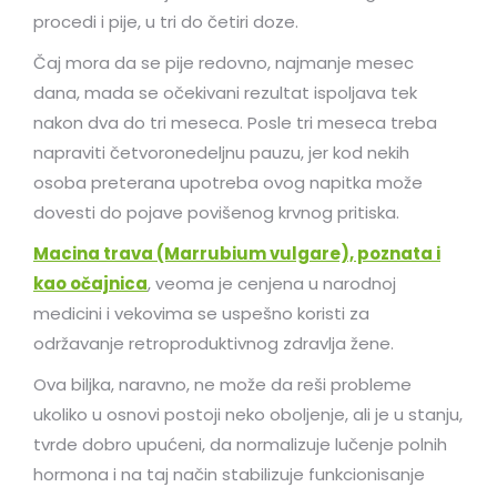
procedi i pije, u tri do četiri doze.
Čaj mora da se pije redovno, najmanje mesec
dana, mada se očekivani rezultat ispoljava tek
nakon dva do tri meseca. Posle tri meseca treba
napraviti četvoronedeljnu pauzu, jer kod nekih
osoba preterana upotreba ovog napitka može
dovesti do pojave povišenog krvnog pritiska.
Macina trava (Marrubium vulgare), poznata i
kao očajnica
, veoma je cenjena u narodnoj
medicini i vekovima se uspešno koristi za
održavanje retroproduktivnog zdravlja žene.
Ova biljka, naravno, ne može da reši probleme
ukoliko u osnovi postoji neko oboljenje, ali je u stanju,
tvrde dobro upućeni, da normalizuje lučenje polnih
hormona i na taj način stabilizuje funkcionisanje