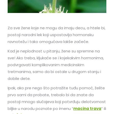
Za sve žene koje ne mogu da imaju decu, a htele bi,
postoji narodni lek koji uspostavlja hormonsku
ravnotežu i tako omogućava lakše začeće.
Kad je neplodnost u pitanju, žene su spremne na
sve! Ako treba, kljukaće se i kojekakvim hormonima,
podvrgavati komplikovanim medicinskim
tretmanima, samo da bi ostale u drugom stanju i
dobile dete.
Ipak, ako pre nego što potražite tuđu pomoć, želite
prvo sami da probate, trebalo bi da znate da
postoji mnogo slučajeva koji potvrđuju delotvornost
biljke u narodu poznate po imenu “
macina trava
” ili