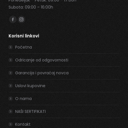
Subota: 09:00 – 16:00h
Find us on:
Facebook
Instagram
page
page
Korisni linkovi
opens
opens
in
in
Početna
new
new
window
window
Odricanje od odgovornosti
Garancija i povraćaj novca
Uslovi kupovine
O nama
NAŠI SERTIFIKATI
Kontakt