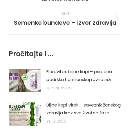
post:
NEXT
Semenke bundeve – izvor zdravlja
Next
post:
Pročitajte i ...
Floravitex biljne kapi – prirodna
podrška hormonskoj ravnoteži
4. avgust 2026.
Biljne kapi Virak – saveznik ženskog
zdravlja kroz sve životne faze
31. jul 2026.