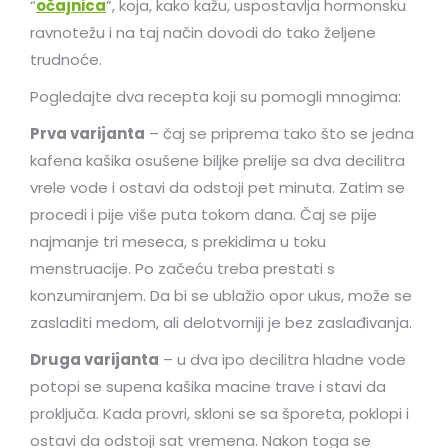
“
očajnica
”, koja, kako kažu, uspostavlja hormonsku
ravnotežu i na taj način dovodi do tako željene
trudnoće.
Pogledajte dva recepta koji su pomogli mnogima:
Prva varijanta
– čaj se priprema tako što se jedna
kafena kašika osušene biljke prelije sa dva decilitra
vrele vode i ostavi da odstoji pet minuta. Zatim se
procedi i pije više puta tokom dana. Čaj se pije
najmanje tri meseca, s prekidima u toku
menstruacije. Po začeću treba prestati s
konzumiranjem. Da bi se ublažio opor ukus, može se
zasladiti medom, ali delotvorniji je bez zaslađivanja.
Druga varijanta
– u dva ipo decilitra hladne vode
potopi se supena kašika macine trave i stavi da
proključa. Kada provri, skloni se sa šporeta, poklopi i
ostavi da odstoji sat vremena. Nakon toga se