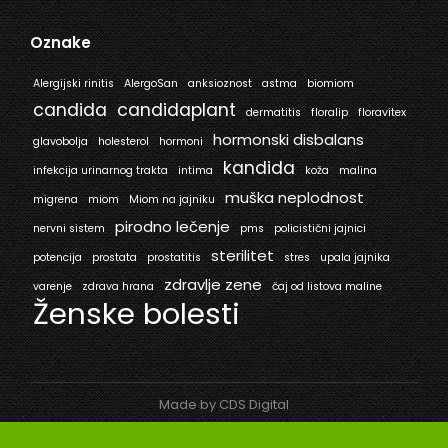
Oznake
Alergijski rinitis
AlergoSan
anksioznost
astma
biomiom
candida
candidaplant
dermatitis
floralip
floravitex
hormonski disbalans
glavobolja
holesterol
hormoni
kandida
infekcija urinarnog trakta
intima
koža
malina
muška neplodnost
migrena
miom
Miom na jajniku
pirodno lečenje
nervni sistem
pms
policistični jajnici
sterilitet
potencija
prostata
prostatitis
stres
upala jajnika
zdravlje zene
varenje
zdrava hrana
čaj od listova maline
Ženske bolesti
Made by CDS Digital
© Mediflora 2025. All rights reserved.