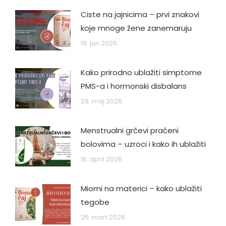
Ciste na jajnicima – prvi znakovi
koje mnoge žene zanemaruju
19. jun 2026.
Kako prirodno ublažiti simptome
PMS-a i hormonski disbalans
28. maj 2026.
Menstrualni grčevi praćeni
bolovima – uzroci i kako ih ublažiti
16. april 2026.
Miomi na materici – kako ublažiti
tegobe
25. mart 2026.