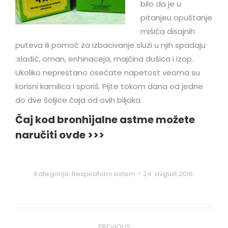
bilo da je u
pitanjeu opuštanje
mišića disajnih
puteva ili pomoć za izbacivanje sluzi u njih spadaju
:sladić, oman, enhinaceja, majčina dušica i izop.
Ukoliko neprestano osećate napetost veoma su
korisni kamilica i sporiš. Pijte tokom dana od jedne
do dve šoljice čaja od ovih biljaka.
Čaj kod bronhijalne astme možete
naručiti ovde >>>
Kategorija:
Respiratorni sistem
24. avgust 2016.
Post
PREVIOUS