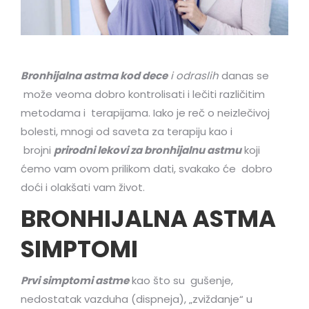
Bronhijalna astma kod dece
i odraslih
danas se
može veoma dobro kontrolisati i lečiti različitim
metodama i terapijama. Iako je reč o neizlečivoj
bolesti, mnogi od saveta za terapiju kao i
brojni
prirodni lekovi za bronhijalnu astmu
koji
ćemo vam ovom prilikom dati, svakako će dobro
doći i olakšati vam život.
BRONHIJALNA ASTMA
SIMPTOMI
Prvi simptomi astme
kao što su gušenje,
nedostatak vazduha (dispneja), „zviždanje“ u