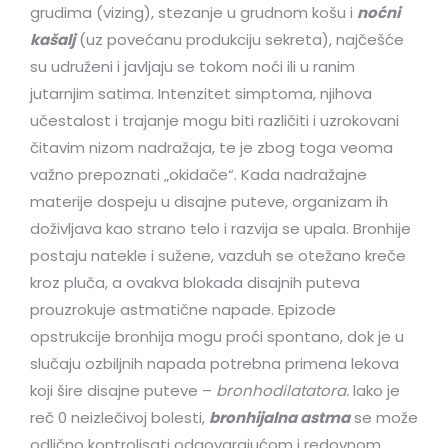
grudima (vizing), stezanje u grudnom košu i
noćni
kašalj
(uz povećanu produkciju sekreta), najčešće
su udruženi i javljaju se tokom noći ili u ranim
jutarnjim satima. Intenzitet simptoma, njihova
učestalost i trajanje mogu biti različiti i uzrokovani
čitavim nizom nadražaja, te je zbog toga veoma
važno prepoznati „okidače“. Kada nadražajne
materije dospeju u disajne puteve, organizam ih
doživljava kao strano telo i razvija se upala. Bronhije
postaju natekle i sužene, vazduh se otežano kreče
kroz pluča, a ovakva blokada disajnih puteva
prouzrokuje astmatične napade. Epizode
opstrukcije bronhija mogu proći spontano, dok je u
slučaju ozbiljnih napada potrebna primena lekova
koji šire disajne puteve –
bronhodilatatora.
lako je
reč 0 neizlečivoj bolesti,
bronhijalna astma
se može
odlično kontrolisati odgovarajućom i redovnom