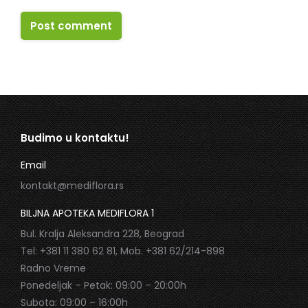
Post comment
Budimo u kontaktu!
Email
kontakt@mediflora.rs
BILJNA APOTEKA MEDIFLORA 1
Bul. Kralja Aleksandra 228, Beograd
Tel: +381 11 380 62 81, Mob. +381 62/214-898
Radno Vreme
Ponedeljak – Petak: 09:00 – 20:00h
Subota: 09:00 – 16:00h