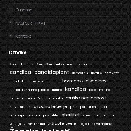
O nama
NAŠI SERTIFIKATI
Kontakt
Oznake
Alergijski rinitis
AlergoSan
anksioznost
astma
biomiom
candida
candidaplant
dermatitis
floralip
floravitex
hormonski disbalans
glavobolja
holesterol
hormoni
kandida
infekcija urinarnog trakta
intima
koža
malina
muška neplodnost
migrena
miom
Miom na jajniku
pirodno lečenje
nervni sistem
pms
policistični jajnici
sterilitet
potencija
prostata
prostatitis
stres
upala jajnika
zdravlje zene
varenje
zdrava hrana
čaj od listova maline