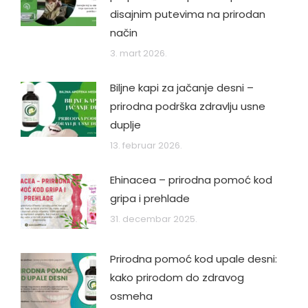
disajnim putevima na prirodan
način
3. mart 2026.
Biljne kapi za jačanje desni –
prirodna podrška zdravlju usne
duplje
13. februar 2026.
Ehinacea – prirodna pomoć kod
gripa i prehlade
31. decembar 2025.
Prirodna pomoć kod upale desni:
kako prirodom do zdravog
osmeha