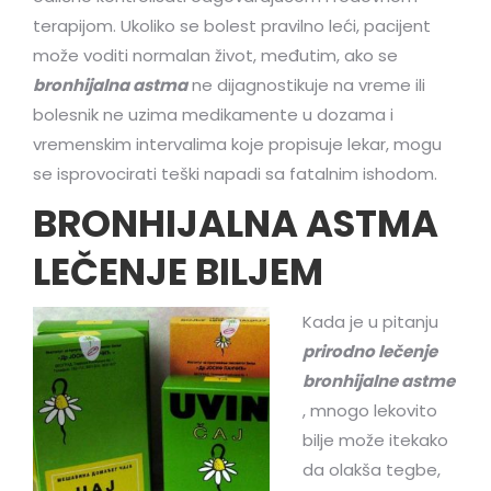
terapijom. Ukoliko se bolest pravilno leći, pacijent
može voditi normalan život, međutim, ako se
bronhijalna astma
ne dijagnostikuje na vreme ili
bolesnik ne uzima medikamente u dozama i
vremenskim intervalima koje propisuje lekar, mogu
se isprovocirati teški napadi sa fatalnim ishodom.
BRONHIJALNA ASTMA
LEČENJE BILJEM
Kada je u pitanju
prirodno lečenje
bronhijalne astme
, mnogo lekovito
bilje može itekako
da olakša tegbe,