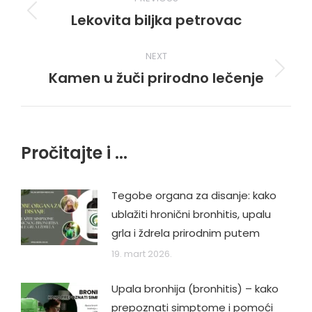
navigation
Lekovita biljka petrovac
Previous
post:
NEXT
Kamen u žuči prirodno lečenje
Next
post:
Pročitajte i ...
Tegobe organa za disanje: kako
ublažiti hronični bronhitis, upalu
grla i ždrela prirodnim putem
19. mart 2026.
Upala bronhija (bronhitis) – kako
prepoznati simptome i pomoći