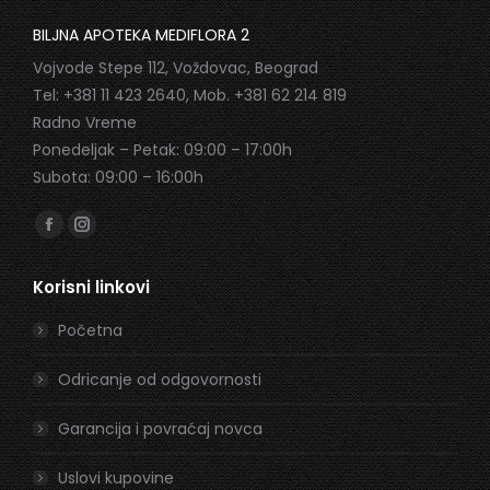
BILJNA APOTEKA MEDIFLORA 2
Vojvode Stepe 112, Voždovac, Beograd
Tel: +381 11 423 2640, Mob. +381 62 214 819
Radno Vreme
Ponedeljak – Petak: 09:00 – 17:00h
Subota: 09:00 – 16:00h
Find us on:
Facebook
Instagram
page
page
Korisni linkovi
opens
opens
in
in
Početna
new
new
window
window
Odricanje od odgovornosti
Garancija i povraćaj novca
Uslovi kupovine