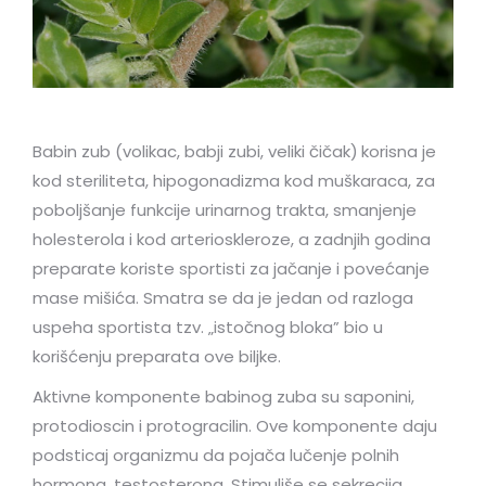
Babin zub (volikac, babji zubi, veliki čičak)
korisna je
kod steriliteta, hipogonadizma kod muškaraca, za
poboljšanje funkcije urinarnog trakta, smanjenje
holesterola i kod arterioskleroze, a zadnjih godina
preparate koriste sportisti za jačanje i povećanje
mase mišića. Smatra se da je jedan od razloga
uspeha sportista tzv. „istočnog bloka” bio u
korišćenju preparata ove biljke.
Aktivne komponente babinog zuba su saponini,
protodioscin i protogracilin. Ove komponente daju
podsticaj organizmu da pojača lučenje polnih
hormona, testosterona. Stimuliše se sekrecija