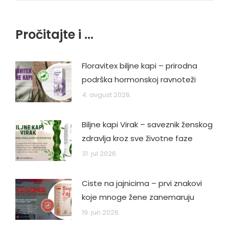
Pročitajte i ...
Floravitex biljne kapi – prirodna
podrška hormonskoj ravnoteži
4. avgust 2026.
Biljne kapi Virak – saveznik ženskog
zdravlja kroz sve životne faze
31. jul 2026.
Ciste na jajnicima – prvi znakovi
koje mnoge žene zanemaruju
19. jun 2026.