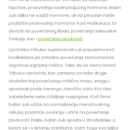
hipofize, proizvodnja luteinizirajućeg hormona. Babin
zub biljka ne sadrži hormone, ali na prirodan način
podstiče proizvodnju hormona. Kod muškaraca to
dovodi do povećanog libida, povećanja seksualne
funkcije, kao i
povećanja plodnosti
.
Upotreba tribulus suplemenata je popularna kod
bodibildera, jer prirodno povećanje testosterona
doprinosi izgradnji mišića. Tako da se često koristi
Tribulus terrestris, kao zamena za neke druge
dodatke koji povećavaju mišićnu masu, snagu i
oporavak posle treninga, naročito zato što nisu
zabeležene neke ozbiljnije nuspojave. Kod žena
babin zub utiče na normalizaciju menstrualnog
ciklusa, podstiče ovulaciju i utiče na povećanje
plodnosti. Dakle, babin zub spada u afrodizijake, a
koristi se i u lečenju steriliteta. Osim toga ova biljka