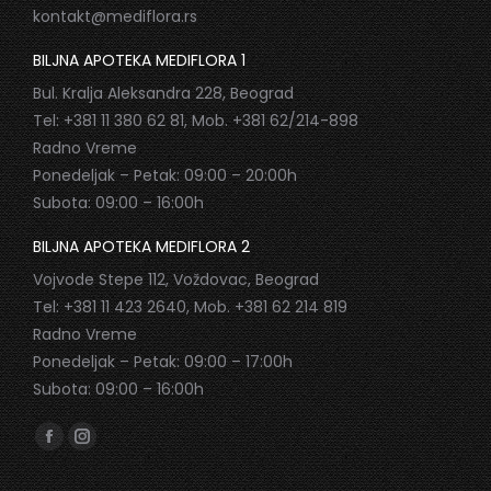
kontakt@mediflora.rs
BILJNA APOTEKA MEDIFLORA 1
Bul. Kralja Aleksandra 228, Beograd
Tel: +381 11 380 62 81, Mob. +381 62/214-898
Radno Vreme
Ponedeljak – Petak: 09:00 – 20:00h
Subota: 09:00 – 16:00h
BILJNA APOTEKA MEDIFLORA 2
Vojvode Stepe 112, Voždovac, Beograd
Tel: +381 11 423 2640, Mob. +381 62 214 819
Radno Vreme
Ponedeljak – Petak: 09:00 – 17:00h
Subota: 09:00 – 16:00h
Find us on:
Facebook
Instagram
page
page