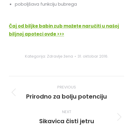
poboljšava funkciju bubrega
Čaj od biljke babin zub možete naručiti u našoj
biljnoj apoteci ovde >>>
Kategorija:
Zdravlje žena
31. oktobar 2016.
Post
PREVIOUS
navigation
Prirodno za bolju potenciju
Previous
post:
NEXT
Sikavica čisti jetru
Next
post: