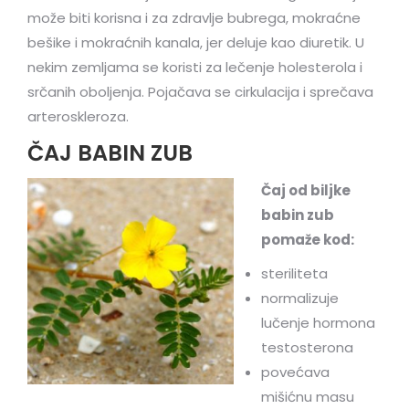
može biti korisna i za zdravlje bubrega, mokraćne
bešike i mokraćnih kanala, jer deluje kao diuretik. U
nekim zemljama se koristi za lečenje holesterola i
srčanih oboljenja. Pojačava se cirkulacija i sprečava
arteroskleroza.
ČAJ BABIN ZUB
Čaj od biljke
babin zub
pomaže kod:
steriliteta
normalizuje
lučenje hormona
testosterona
povećava
mišićnu masu