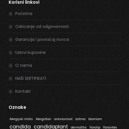
Korisni linkovi
opens
opens
in
in
Početna
new
new
window
window
Odricanje od odgovornosti
Garancija i povraćaj novca
Uslovi kupovine
O nama
NAŠI SERTIFIKATI
Kontakt
Oznake
Alergijski rinitis
AlergoSan
anksioznost
astma
biomiom
candida
candidaplant
dermatitis
floralip
floravitex