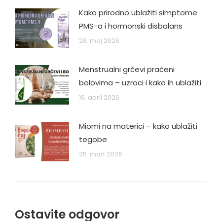
Kako prirodno ublažiti simptome
PMS-a i hormonski disbalans
28. maj 2026.
Menstrualni grčevi praćeni
bolovima – uzroci i kako ih ublažiti
16. april 2026.
Miomi na materici – kako ublažiti
tegobe
25. mart 2026.
Ostavite odgovor