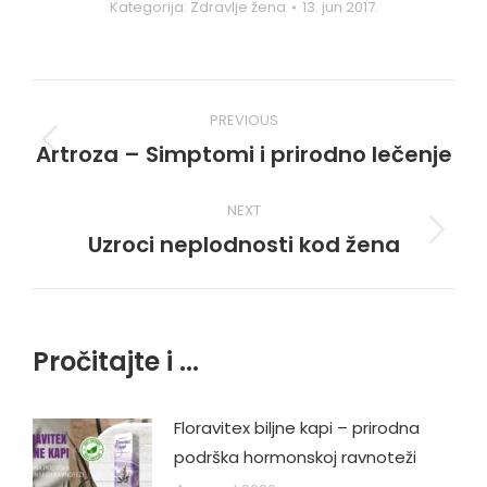
Kategorija:
Zdravlje žena
13. jun 2017.
Post
PREVIOUS
navigation
Artroza – Simptomi i prirodno lečenje
Previous
post:
NEXT
Uzroci neplodnosti kod žena
Next
post:
Pročitajte i ...
Floravitex biljne kapi – prirodna
podrška hormonskoj ravnoteži