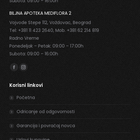
Subota: 09:00 – 16:00h
BILJNA APOTEKA MEDIFLORA 2
Vojvode Stepe 112, Voždovac, Beograd
Tel: +381 11 423 2640, Mob. +381 62 214 819
Radno Vreme
Ponedeljak – Petak: 09:00 – 17:00h
Subota: 09:00 – 16:00h
Find us on:
Facebook
Instagram
page
page
Korisni linkovi
opens
opens
in
in
Početna
new
new
window
window
Odricanje od odgovornosti
Garancija i povraćaj novca
Uslovi kupovine