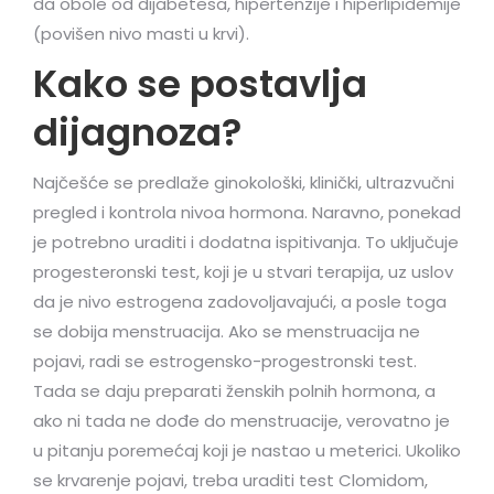
da obole od dijabetesa, hipertenzije i hiperlipidemije
(povišen nivo masti u krvi).
Kako se postavlja
dijagnoza?
Najčešće se predlaže ginokološki, klinički, ultrazvučni
pregled i kontrola nivoa hormona. Naravno, ponekad
je potrebno uraditi i dodatna ispitivanja. To uključuje
progesteronski test, koji je u stvari terapija, uz uslov
da je nivo estrogena zadovoljavajući, a posle toga
se dobija menstruacija. Ako se menstruacija ne
pojavi, radi se estrogensko-progestronski test.
Tada se daju preparati ženskih polnih hormona, a
ako ni tada ne dođe do menstruacije, verovatno je
u pitanju poremećaj koji je nastao u meterici. Ukoliko
se krvarenje pojavi, treba uraditi test Clomidom,