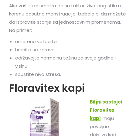
Ako vaš lekar smatra da su faktori životnog stila u
korenu odsutne menstruacije, trebalo bi da možete
da ispravite stanje sa jednostavnim promenama.
Na primer:
umereno vežbajte
hranite se zdravo
održavajte normalnu težinu za svoje godine i
visinu
spustite nivo stresa.
Floravitex kapi
Biljni sastojci
Floravitex
kapi
imaju
povoljno
dejstvo kod