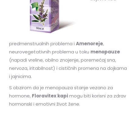
predmenstrualnih problema i
Amenoreje
,
neurovegetativnih problema u toku
menopauze
(napadi vreline, obilno znojenje, poremećaj sna,
nervoza, iritabilnost) i cističnih promena na dojkama
i jajnicima.
S obzirom da je menopauza stanje vezano za
hormone,
Floravitex kapi
mogu biti korisni za zdrav
hormonski i emotivni život žene.