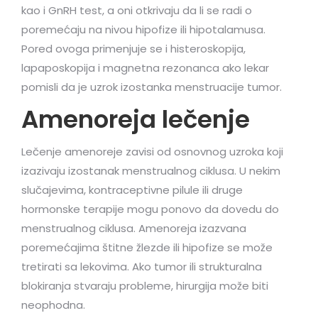
kao i GnRH test, a oni otkrivaju da li se radi o
poremećaju na nivou hipofize ili hipotalamusa.
Pored ovoga primenjuje se i histeroskopija,
lapaposkopija i magnetna rezonanca ako lekar
pomisli da je uzrok izostanka menstruacije tumor.
Amenoreja lečenje
Lečenje amenoreje zavisi od osnovnog uzroka koji
izazivaju izostanak menstrualnog ciklusa. U nekim
slučajevima, kontraceptivne pilule ili druge
hormonske terapije mogu ponovo da dovedu do
menstrualnog ciklusa. Amenoreja izazvana
poremećajima štitne žlezde ili hipofize se može
tretirati sa lekovima. Ako tumor ili strukturalna
blokiranja stvaraju probleme, hirurgija može biti
neophodna.