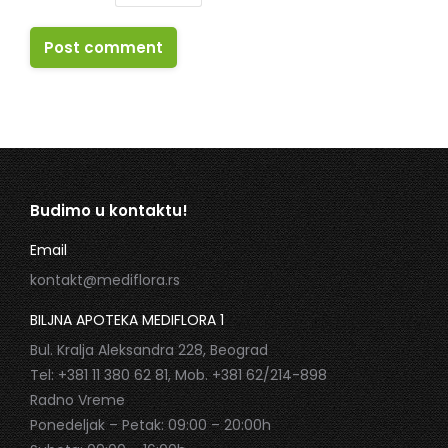
Post comment
Budimo u kontaktu!
Email
kontakt@mediflora.rs
BILJNA APOTEKA MEDIFLORA 1
Bul. Kralja Aleksandra 228, Beograd
Tel: +381 11 380 62 81, Mob. +381 62/214-898
Radno Vreme
Ponedeljak – Petak: 09:00 – 20:00h