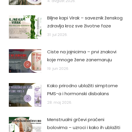
4. avgust 2026.
Biljne kapi Virak – saveznik ženskog
zdravlja kroz sve životne faze
31. jul 2026.
Ciste na jajnicima – prvi znakovi
koje mnoge žene zanemaruju
19. jun 2026.
Kako prirodno ublažiti simptome
PMS-a i hormonski disbalans
28. maj 2026.
Menstrualni grčevi praćeni
bolovima – uzroci i kako ih ublažiti