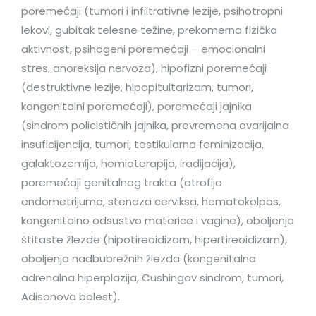
poremećaji (tumori i infiltrativne lezije, psihotropni
lekovi, gubitak telesne težine, prekomerna fizička
aktivnost, psihogeni poremećaji – emocionalni
stres, anoreksija nervoza), hipofizni poremećaji
(destruktivne lezije, hipopituitarizam, tumori,
kongenitalni poremećaji), poremećaji jajnika
(sindrom policističnih jajnika, prevremena ovarijalna
insuficijencija, tumori, testikularna feminizacija,
galaktozemija, hemioterapija, iradijacija),
poremećaji genitalnog trakta (atrofija
endometrijuma, stenoza cerviksa, hematokolpos,
kongenitalno odsustvo materice i vagine), oboljenja
štitaste žlezde (hipotireoidizam, hipertireoidizam),
oboljenja nadbubrežnih žlezda (kongenitalna
adrenalna hiperplazija, Cushingov sindrom, tumori,
Adisonova bolest).