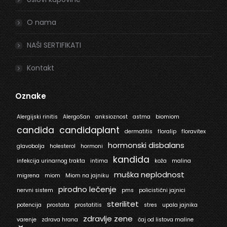
O nama
NAŠI SERTIFIKATI
Kontakt
Oznake
Alergijski rinitis
AlergoSan
anksioznost
astma
biomiom
candida
candidaplant
dermatitis
floralip
floravitex
hormonski disbalans
glavobolja
holesterol
hormoni
kandida
infekcija urinarnog trakta
intima
koža
malina
muška neplodnost
migrena
miom
Miom na jajniku
pirodno lečenje
nervni sistem
pms
policistični jajnici
sterilitet
potencija
prostata
prostatitis
stres
upala jajnika
zdravlje zene
varenje
zdrava hrana
čaj od listova maline