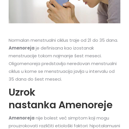
Normalan menstrualni ciklus traje od 21 do 35 dana.
Amenoreja
je definisana kao izostanak
menstruacije tokom najmanje šest meseci.
Oligomenoreja predstavlja neredovan menstrualni
ciklus u kome se menstruacija javlja u intervalu od
35 dana do šest meseci.
Uzrok
nastanka Amenoreje
Amenoreja
nije bolest već simptom koji mogu
prouzrokovati različiti etiološki faktori: hipotalamusni