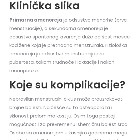
Klinička slika
Primarna amenoreja
je odsustvo menarhe (prve
menstruacije), a sekundarna amenoreja je
odsustvo spontanog krvarenja duže od šest meseci
kod žene koja je prethodno menstruirala. Fiziološka
amenoreja je odsustvo menstruacije pre
puberteta, tokom trudnoće i laktacije i nakon
menopauze.
Koje su komplikacije?
Nepravilan menstrualni ciklus može prouzrokovati
brojne bolesti. Najčešće su to osteoporoza i
sklonost prelomima kostiju. Osim toga postoji
mogućnost i za prevremenu ishemičnu bolest srca.
Osobe sa amenorejom u kasnijim godinama mogu