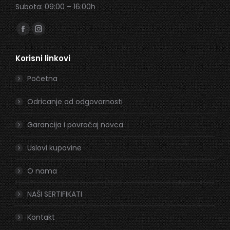
Subota: 09:00 – 16:00h
Find us on:
Facebook
Instagram
page
page
Korisni linkovi
opens
opens
in
in
Početna
new
new
window
window
Odricanje od odgovornosti
Garancija i povraćaj novca
Uslovi kupovine
O nama
NAŠI SERTIFIKATI
Kontakt