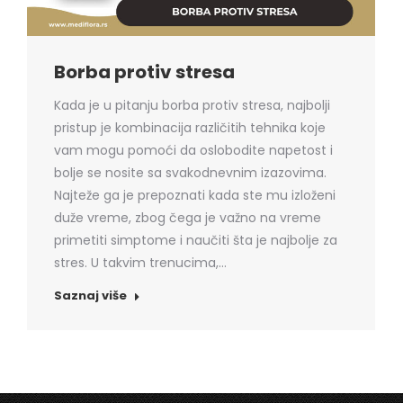
Borba protiv stresa
Kada je u pitanju borba protiv stresa, najbolji
pristup je kombinacija različitih tehnika koje
vam mogu pomoći da oslobodite napetost i
bolje se nosite sa svakodnevnim izazovima.
Najteže ga je prepoznati kada ste mu izloženi
duže vreme, zbog čega je važno na vreme
primetiti simptome i naučiti šta je najbolje za
stres. U takvim trenucima,…
Saznaj više