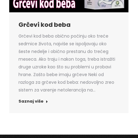
Grčevi kod beba
Grčevi kod beba obično počinju oko treće
sedmice života, najviše se ispoljavaju oko
šeste nedelje i obično prestanu do trećeg
meseca. Ako traju i nakon toga, treba istražiti
druge uzroke kao što su problemi u probavi
hrane. Zašto bebe imaju grčeve Neki od
razloga za grčeve kod beba: nedovoljno zreo
sistem za varenje netolerancija na…
Saznaj više