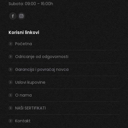
Subota: 09:00 – 16:00h
Find us on:
Facebook
Instagram
page
page
Korisni linkovi
opens
opens
in
in
Početna
new
new
window
window
Odricanje od odgovornosti
Garancija i povraćaj novca
Uslovi kupovine
O nama
NAŠI SERTIFIKATI
Kontakt